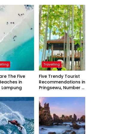
elling
Travelling
are The Five
Five Trendy Tourist
Beaches in
Recommendations in
h Lampung
Pringsewu, Number 3
Inaugurated by the
President