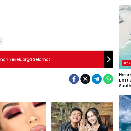
n
man Sekeluarga Selamat
Trav
Here 
Best 
Sout