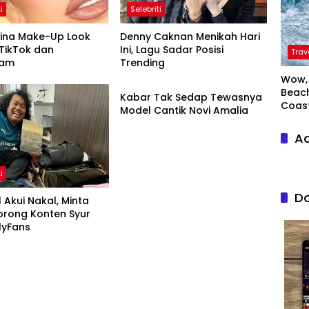
i
Selebriti
tina Make-Up Look
Denny Caknan Menikah Hari
i TikTok dan
Ini, Lagu Sadar Posisi
Trav
ram
Trending
Entertainment
Wow, 
Beach
Kabar Tak Sedap Tewasnya
Coas
Model Cantik Novi Amalia
Ad
i
Do
 Akui Nakal, Minta
orong Konten Syur
Dea OnlyFans