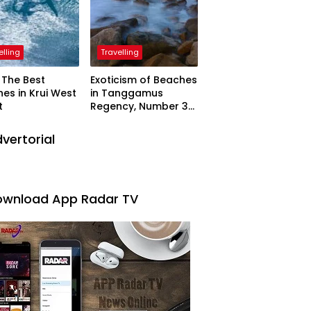
elling
Travelling
The Best
Exoticism of Beaches
es in Krui West
in Tanggamus
t
Regency, Number 3
Resembling Nature
Paintings
vertorial
wnload App Radar TV