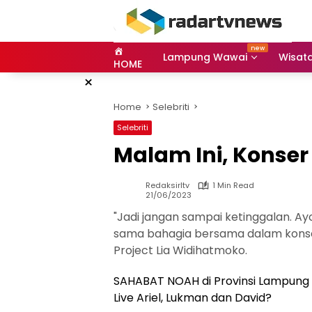
Skip
to
content
Lampung Wawai
Wisat
HOME
×
Home
Selebriti
Selebriti
Malam Ini, Konse
Redaksirltv
1 Min Read
21/06/2023
"Jadi jangan sampai ketinggalan. 
sama bahagia bersama dalam konser
Project Lia Widihatmoko.
SAHABAT NOAH di Provinsi Lampung
Live Ariel, Lukman dan David?