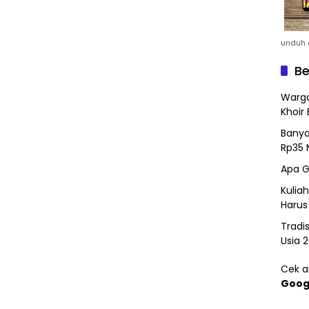
unduh a
Be
Warga
Khoir 
Banya
Rp35 
Apa G
Kulia
Harus
Tradi
Usia 
Cek ar
Goog