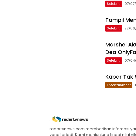
Selebriti
07/07
Tampil Me
Selebriti
22/06
Marshel Ak
Dea OnlyF
Selebriti
07/04
Kabar Tak 
Entertainment
radartvnews.com memberikan infomasi yang
yang terjadi. Kami menjunjung tinggi nilai n