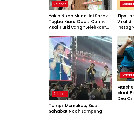
Selebriti
Selebrit
Yakin Nikah Muda, Ini Sosok
Tips La
Tugba Kiara Gadis Cantik
Viral d
Asal Turki yang “Lelehkan”
Instag
Hati Fiki Naki
Selebrit
Marshel
Maaf B
Selebriti
Tampil Memukau, Bius
Sahabat Noah Lampung