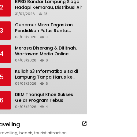
BPBD Bandar Lampung Siaga
2
Hadapi Kemarau, Distribusi Air
31/07/2026
18
Gubernur Mirza Tegaskan
3
Pendidikan Putus Rantai
Kemiskinan
03/08/2026
9
Merasa Diserang & Difitnah,
4
Wartawan Media Online
04/08/2026
6
Kuliah S3 Informatika Bisa di
5
Lampung Tanpa Harus ke
Luar Daerah
05/08/2026
6
DKM Thoriqul Khoir Sukses
6
Gelar Program Tebus
04/08/2026
4
avelling
Travelling, beach, tourist attraction,