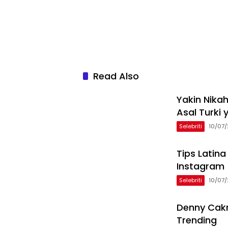
Read Also
Yakin Nika
Asal Turki 
Selebriti
10/07
Tips Latina
Instagram
Selebriti
10/07
Denny Cakn
Trending