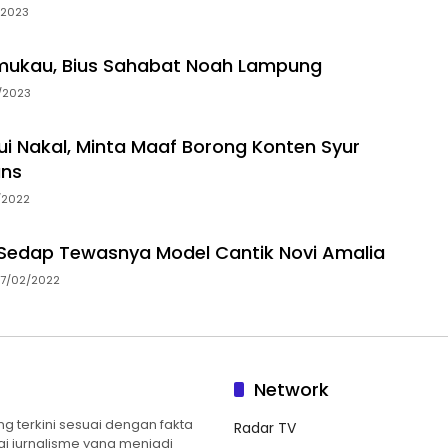
/2023
mukau, Bius Sahabat Noah Lampung
/2023
ui Nakal, Minta Maaf Borong Konten Syur
ans
/2022
Sedap Tewasnya Model Cantik Novi Amalia
17/02/2022
Network
 terkini sesuai dengan fakta
Radar TV
ilai jurnalisme yang menjadi