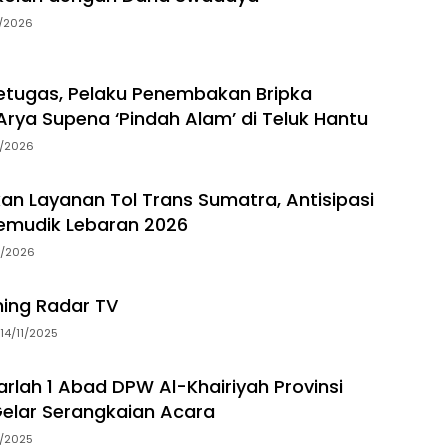
7/2026
tugas, Pelaku Penembakan Bripka
rya Supena ‘Pindah Alam’ di Teluk Hantu
5/2026
an Layanan Tol Trans Sumatra, Antisipasi
emudik Lebaran 2026
3/2026
ming Radar TV
14/11/2025
arlah 1 Abad DPW Al-Khairiyah Provinsi
elar Serangkaian Acara
5/2025