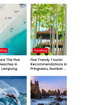
elling
Travelling
are The Five
Five Trendy Tourist
Beaches in
Recommendations in
h Lampung
Pringsewu, Number 3
Inaugurated by the
President