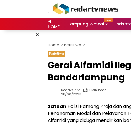
Skip
to
content
Lampung Wawai
Wisat
HOME
×
Home
Peristiwa
Peristiwa
Gerai Alfamidi Ile
Bandarlampung
Redaksirltv
1 Min Read
28/06/2023
Satuan
Polisi Pamong Praja dan an
Penanaman Modal dan Pelayanan Te
Alfamidi yang diduga mendirikan b