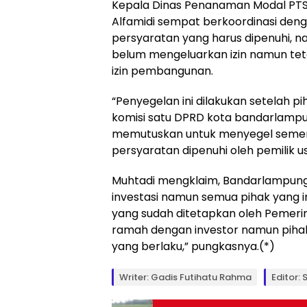
Kepala Dinas Penanaman Modal PTS
Alfamidi sempat berkoordinasi de
persyaratan yang harus dipenuhi, 
belum mengeluarkan izin namun tet
izin pembangunan.
“Penyegelan ini dilakukan setelah 
komisi satu DPRD kota bandarlamp
memutuskan untuk menyegel semen
persyaratan dipenuhi oleh pemilik us
Muhtadi mengklaim, Bandarlampun
investasi namun semua pihak yang i
yang sudah ditetapkan oleh Pemer
ramah dengan investor namun pihak 
yang berlaku,” pungkasnya.(*)
Writer: Gadis Futihatu Rahma
Editor: