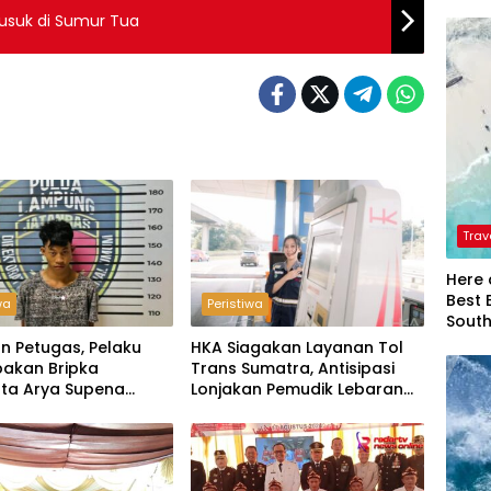
suk di Sumur Tua
Trav
Here 
Best 
wa
Peristiwa
Sout
n Petugas, Pelaku
HKA Siagakan Layanan Tol
akan Bripka
Trans Sumatra, Antisipasi
ta Arya Supena
Lonjakan Pemudik Lebaran
 Alam’ di Teluk Hantu
2026