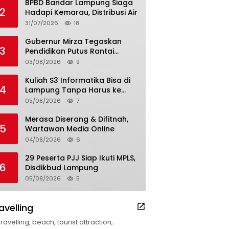
BPBD Bandar Lampung Siaga
2
Hadapi Kemarau, Distribusi Air
31/07/2026
18
Gubernur Mirza Tegaskan
3
Pendidikan Putus Rantai
Kemiskinan
03/08/2026
9
Kuliah S3 Informatika Bisa di
4
Lampung Tanpa Harus ke
Luar Daerah
05/08/2026
7
Merasa Diserang & Difitnah,
5
Wartawan Media Online
04/08/2026
6
29 Peserta PJJ Siap Ikuti MPLS,
6
Disdikbud Lampung
05/08/2026
5
avelling
Travelling, beach, tourist attraction,