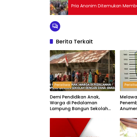
Pria Anonim Ditemukan Membu
Berita Terkait
Peristiwa
Peristi
Demi Pendidikan Anak,
Melawa
Warga di Pedalaman
Penemb
Lampung Bangun Sekolah
Anumer
dengan Dana Swadaya
‘Pindah