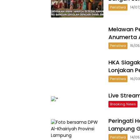
Peristiwa
14/0
Melawan Pe
Anumerta A
Peristiwa
15/0
HKA Siagak
Lonjakan P
Peristiwa
16/0
Live Strea
Breaking News
Peringati H
Lampung G
Peristiwa
14/0