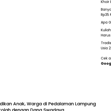
Khoir 
Banya
Rp35 
Apa G
Kulia
Harus
Tradi
Usia 
Cek ar
Goog
idikan Anak, Warga di Pedalaman Lampung
kolah dengan Dana Swadaya