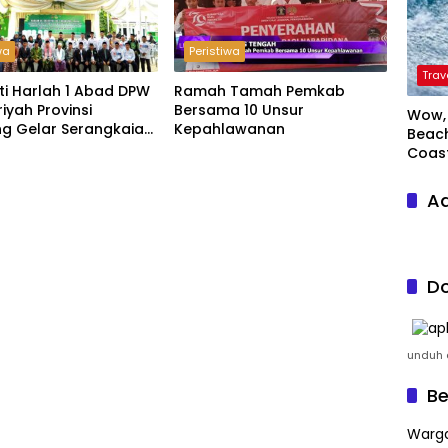
wa
Peristiwa
Trav
ti Harlah 1 Abad DPW
Ramah Tamah Pemkab
riyah Provinsi
Bersama 10 Unsur
Wow, 
g Gelar Serangkaian
Kepahlawanan
Beach
Coas
Ad
Do
unduh a
Be
Warga