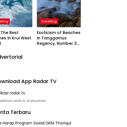
elling
Travelling
The Best
Exoticism of Beaches
es in Krui West
in Tanggamus
t
Regency, Number 3
Resembling Nature
Paintings
vertorial
wnload App Radar TV
plikasi radar tv di playstore
rita Terbaru
 Harap Program Sosial DKM Thoriqul