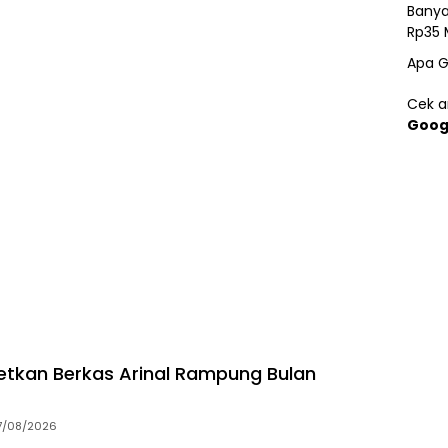
Banya
Rp35 
Apa G
Cek ar
Goog
getkan Berkas Arinal Rampung Bulan
7/08/2026