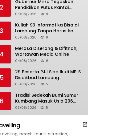
Gubernur Mirza Tegaskan
2
Pendidikan Putus Rantai
Kemiskinan
03/08/2026
9
Kuliah S3 Informatika Bisa di
3
Lampung Tanpa Harus ke
Luar Daerah
05/08/2026
8
Merasa Diserang & Difitnah,
4
Wartawan Media Online
04/08/2026
6
29 Peserta PJJ Siap Ikuti MPLS,
5
Disdikbud Lampung
05/08/2026
5
Tradisi Sedekah Bumi Sumur
6
Kumbang Masuk Usia 206
Tahun
05/08/2026
5
avelling
Travelling, beach, tourist attraction,