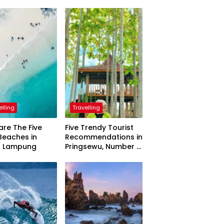
elling
Travelling
are The Five
Five Trendy Tourist
Beaches in
Recommendations in
h Lampung
Pringsewu, Number 3
Inaugurated by the
President