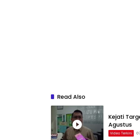
Read Also
Kejati Tar
Agustus
Video Terkini
0