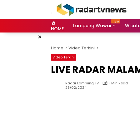
Skip
to
content
Lampung Wawai
Wisat
HOME
×
Home
Video Terkini
Video Terkini
LIVE RADAR MALAM
Radar Lampung TV
1 Min Read
29/02/2024