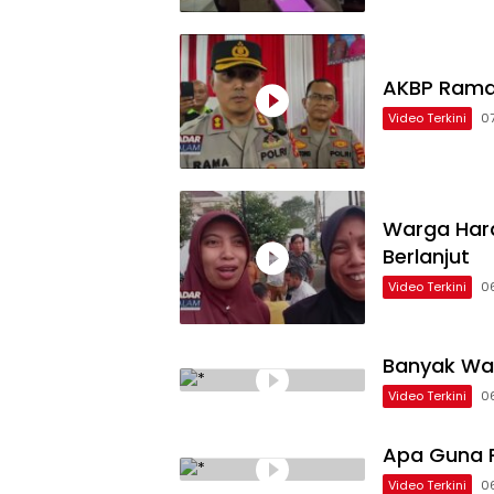
AKBP Rama
Video Terkini
0
Warga Hara
Berlanjut
Video Terkini
0
Banyak Wa
Video Terkini
0
Apa Guna P
Video Terkini
0