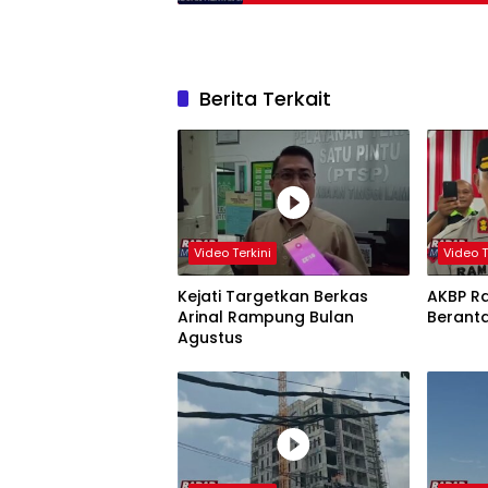
Berita Terkait
Video Terkini
Video T
Kejati Targetkan Berkas
AKBP R
Arinal Rampung Bulan
Berant
Agustus