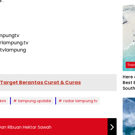
 :
ampungtv
arlampung.tv
rtvlampung
Trav
Here 
arget Berantas Curat & Curas
Best 
Sout
kini
lampung update
radar lampung tv
Dan Ribuan Hektar Sawah