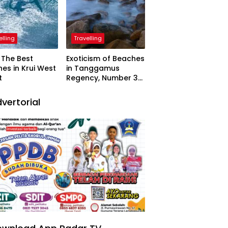
elling
Travelling
The Best
Exoticism of Beaches
es in Krui West
in Tanggamus
t
Regency, Number 3
Resembling Nature
Paintings
vertorial