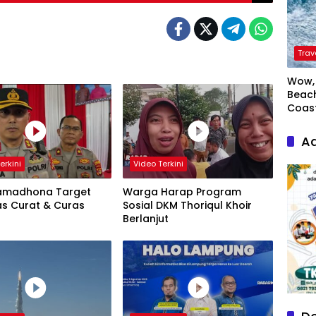
Trav
Wow, 
Beach
Coas
Ad
erkini
Video Terkini
amadhona Target
Warga Harap Program
as Curat & Curas
Sosial DKM Thoriqul Khoir
Berlanjut