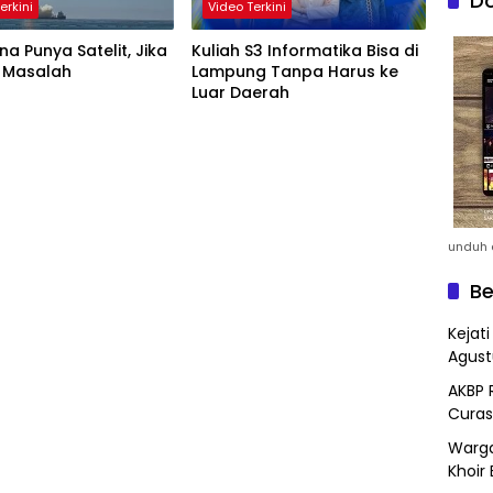
Do
erkini
Video Terkini
a Punya Satelit, Jika
Kuliah S3 Informatika Bisa di
 Masalah
Lampung Tanpa Harus ke
Luar Daerah
unduh a
Be
Kejat
Agust
AKBP 
Curas
Warga
Khoir 