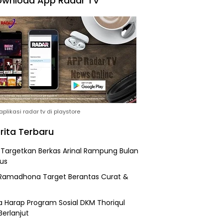
wnload App Radar TV
plikasi radar tv di playstore
rita Terbaru
i Targetkan Berkas Arinal Rampung Bulan
us
Ramadhona Target Berantas Curat &
 Harap Program Sosial DKM Thoriqul
Berlanjut