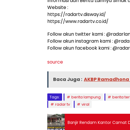
Informasi dan Berita Lainnya Simak di
Website :
https://radartv.disway.id/
https://www.radartv.co.id/
Follow akun twitter kami : @radarl
Follow akun instagram kami : @rad
Follow akun facebook kami : @rada
source
Baca Juga :
AKBP Ramadhona T
Tags:
berita lampung
berita ter
radar tv
viral
Banjir Rendam Kantor Camat 