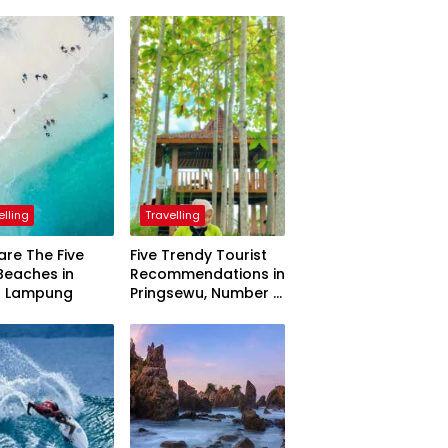
elling
Travelling
are The Five
Five Trendy Tourist
Beaches in
Recommendations in
h Lampung
Pringsewu, Number 3
Inaugurated by the
President