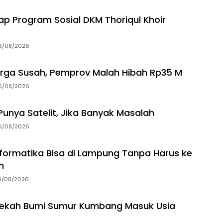
p Program Sosial DKM Thoriqul Khoir
6/08/2026
rga Susah, Pemprov Malah Hibah Rp35 M
6/08/2026
unya Satelit, Jika Banyak Masalah
6/08/2026
Informatika Bisa di Lampung Tanpa Harus ke
h
5/08/2026
dekah Bumi Sumur Kumbang Masuk Usia