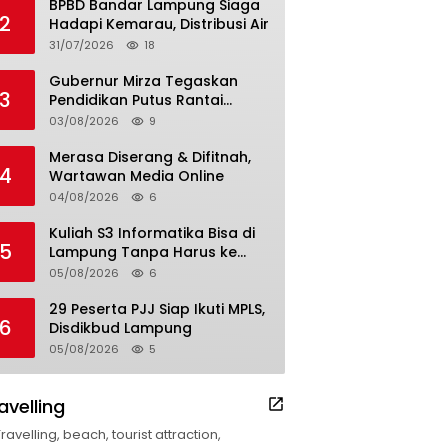
BPBD Bandar Lampung Siaga
2
Hadapi Kemarau, Distribusi Air
31/07/2026
18
Gubernur Mirza Tegaskan
3
Pendidikan Putus Rantai
Kemiskinan
03/08/2026
9
Merasa Diserang & Difitnah,
4
Wartawan Media Online
04/08/2026
6
Kuliah S3 Informatika Bisa di
5
Lampung Tanpa Harus ke
Luar Daerah
05/08/2026
6
29 Peserta PJJ Siap Ikuti MPLS,
6
Disdikbud Lampung
05/08/2026
5
avelling
Travelling, beach, tourist attraction,