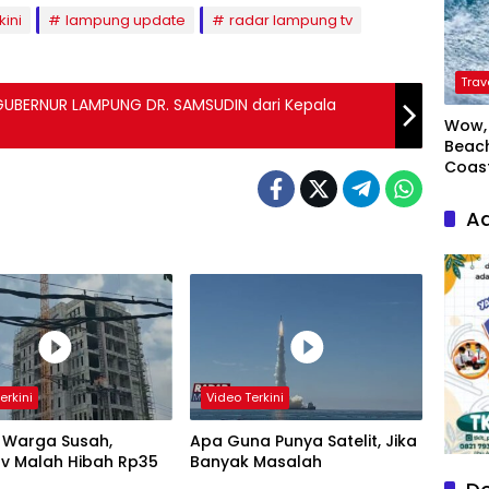
kini
lampung update
radar lampung tv
Trav
 GUBERNUR LAMPUNG DR. SAMSUDIN dari Kepala
Wow, 
Beach
Coas
Ad
erkini
Video Terkini
 Warga Susah,
Apa Guna Punya Satelit, Jika
v Malah Hibah Rp35
Banyak Masalah