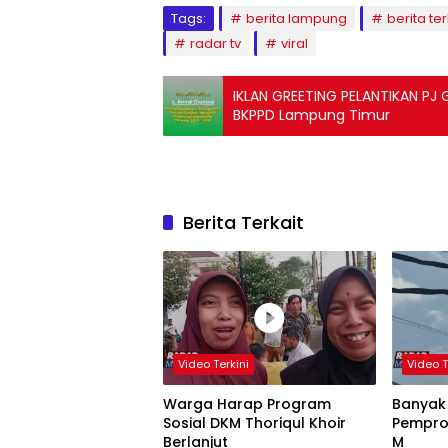
Tags:
berita lampung
berita ter
radar tv
viral
IKLAN GREETING PELANTIKAN PJ
BKPPD Lampung Timur
Berita Terkait
Video Terkini
Video T
Warga Harap Program
Banyak
Sosial DKM Thoriqul Khoir
Pempro
Berlanjut
M