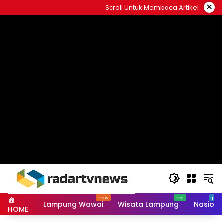
Skip
×
Scroll Untuk Membaca Artikel
to
content
Lampung Wawai
Wisata Lampung
Nasiona
HOME