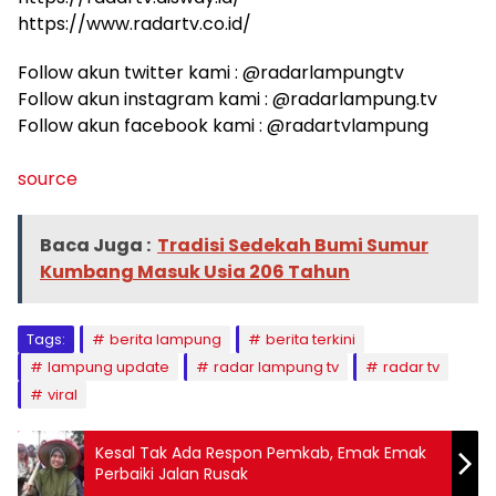
https://www.radartv.co.id/
Follow akun twitter kami : @radarlampungtv
Follow akun instagram kami : @radarlampung.tv
Follow akun facebook kami : @radartvlampung
source
Baca Juga :
Tradisi Sedekah Bumi Sumur
Kumbang Masuk Usia 206 Tahun
Tags:
berita lampung
berita terkini
lampung update
radar lampung tv
radar tv
viral
Kesal Tak Ada Respon Pemkab, Emak Emak
Perbaiki Jalan Rusak