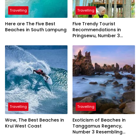
Travelling
Travelling
Here are The Five Best
Five Trendy Tourist
Beaches in South Lampung
Recommendations in
Pringsewu, Number 3
Inaugurated by the
President
Travelling
Travelling
Wow, The Best Beaches in
Exoticism of Beaches in
Krui West Coast
Tanggamus Regency,
Number 3 Resembling
Nature Paintings