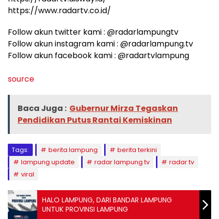
https://www.radartv.co.id/
Follow akun twitter kami : @radarlampungtv
Follow akun instagram kami : @radarlampung.tv
Follow akun facebook kami : @radartvlampung
source
Baca Juga :
Gubernur Mirza Tegaskan
Pendidikan Putus Rantai Kemiskinan
Tags:
berita lampung
berita terkini
lampung update
radar lampung tv
radar tv
viral
HALO LAMPUNG, DARI BANDAR LAMPUNG
UNTUK PROVINSI LAMPUNG