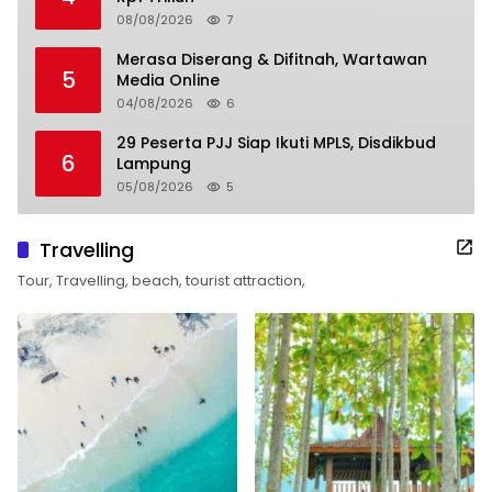
08/08/2026
7
Merasa Diserang & Difitnah, Wartawan
5
Media Online
04/08/2026
6
29 Peserta PJJ Siap Ikuti MPLS, Disdikbud
6
Lampung
05/08/2026
5
Travelling
Tour, Travelling, beach, tourist attraction,