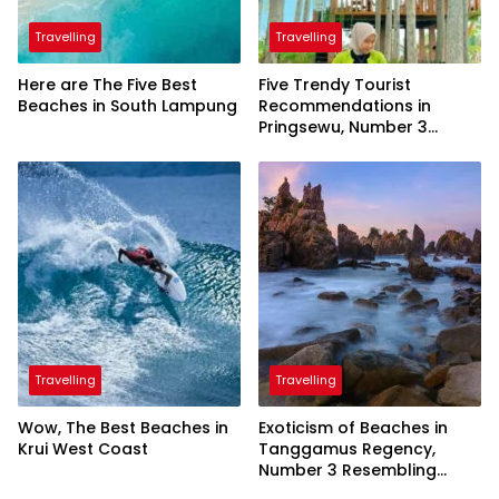
Travelling
Travelling
Here are The Five Best
Five Trendy Tourist
Beaches in South Lampung
Recommendations in
Pringsewu, Number 3
Inaugurated by the
President
Travelling
Travelling
Wow, The Best Beaches in
Exoticism of Beaches in
Krui West Coast
Tanggamus Regency,
Number 3 Resembling
Nature Paintings