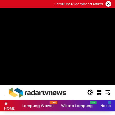
Skip
×
Scroll Untuk Membaca Artikel
to
content
Lampung Wawai
Wisata Lampung
Nasiona
HOME