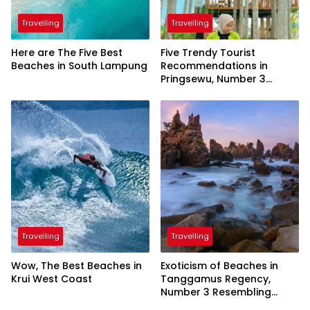
Travelling
Travelling
Here are The Five Best
Five Trendy Tourist
Beaches in South Lampung
Recommendations in
Pringsewu, Number 3
Inaugurated by the
President
Travelling
Travelling
Wow, The Best Beaches in
Exoticism of Beaches in
Krui West Coast
Tanggamus Regency,
Number 3 Resembling
Nature Paintings