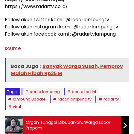
https://www.radartv.co.id/
Follow akun twitter kami : @radarlampungtv
Follow akun instagram kami : @radarlampung.tv
Follow akun facebook kami : @radartvlampung
source
Baca Juga :
Banyak Warga Susah, Pemprov
Malah Hibah Rp35 M
Tags:
berita lampung
berita terkini
lampung update
radar lampung tv
radar tv
viral
Organ Tunggal Dibubarkan, Warga Lapor
Propam