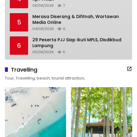
08/08/2026
7
Merasa Diserang & Difitnah, Wartawan
5
Media Online
04/08/2026
6
29 Peserta PJJ Siap Ikuti MPLS, Disdikbud
6
Lampung
05/08/2026
5
Travelling
Tour, Travelling, beach, tourist attraction,