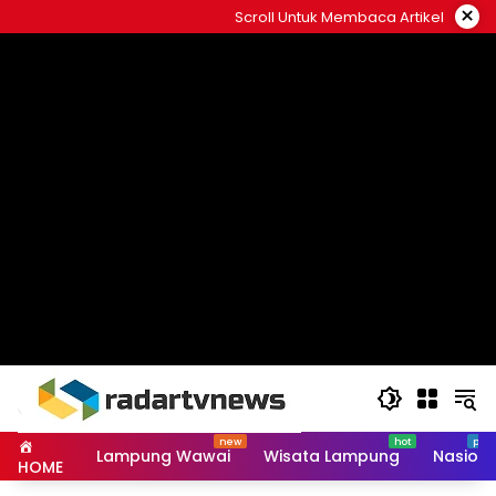
Skip
×
Scroll Untuk Membaca Artikel
to
content
Lampung Wawai
Wisata Lampung
Nasiona
HOME