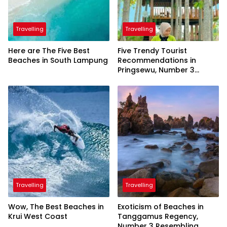
Travelling
Travelling
Here are The Five Best
Five Trendy Tourist
Beaches in South Lampung
Recommendations in
Pringsewu, Number 3
Inaugurated by the
President
Travelling
Travelling
Wow, The Best Beaches in
Exoticism of Beaches in
Krui West Coast
Tanggamus Regency,
Number 3 Resembling