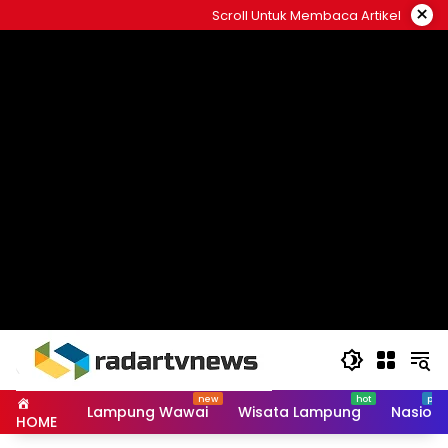
Skip
×
Scroll Untuk Membaca Artikel
to
content
Lampung Wawai
Wisata Lampung
Nasiona
HOME