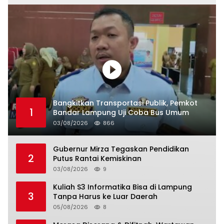
Bangkitkan Transportasi Publik, Pemkot
1
Bandar Lampung Uji Coba Bus Umum
03/08/2026
866
Gubernur Mirza Tegaskan Pendidikan
2
Putus Rantai Kemiskinan
03/08/2026
9
Kuliah S3 Informatika Bisa di Lampung
3
Tanpa Harus ke Luar Daerah
05/08/2026
8