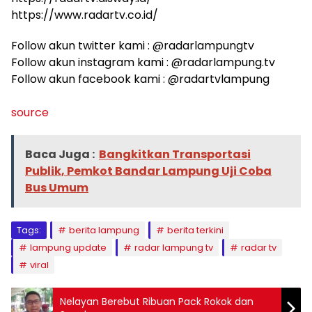
https://www.radartv.co.id/
Follow akun twitter kami : @radarlampungtv
Follow akun instagram kami : @radarlampung.tv
Follow akun facebook kami : @radartvlampung
source
Baca Juga :
Bangkitkan Transportasi
Publik, Pemkot Bandar Lampung Uji Coba
Bus Umum
Tags:
berita lampung
berita terkini
lampung update
radar lampung tv
radar tv
viral
Nelayan Berebut Ribuan Pack Rokok dan