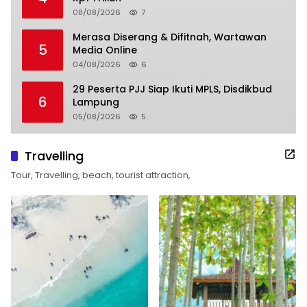
08/08/2026
7
Merasa Diserang & Difitnah, Wartawan
5
Media Online
04/08/2026
6
29 Peserta PJJ Siap Ikuti MPLS, Disdikbud
6
Lampung
05/08/2026
5
Travelling
Tour, Travelling, beach, tourist attraction,