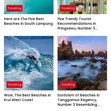
Travelling
Travelling
Here are The Five Best
Five Trendy Tourist
Beaches in South Lampung
Recommendations in
Pringsewu, Number 3
Inaugurated by the
President
Travelling
Travelling
Wow, The Best Beaches in
Exoticism of Beaches in
Krui West Coast
Tanggamus Regency,
Number 3 Resembling
Nature Paintings