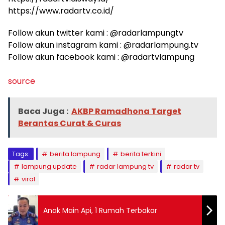
https://www.radartv.co.id/
Follow akun twitter kami : @radarlampungtv
Follow akun instagram kami : @radarlampung.tv
Follow akun facebook kami : @radartvlampung
source
Baca Juga :
AKBP Ramadhona Target
Berantas Curat & Curas
Tags:
berita lampung
berita terkini
lampung update
radar lampung tv
radar tv
viral
Anak Main Api, 1 Rumah Terbakar