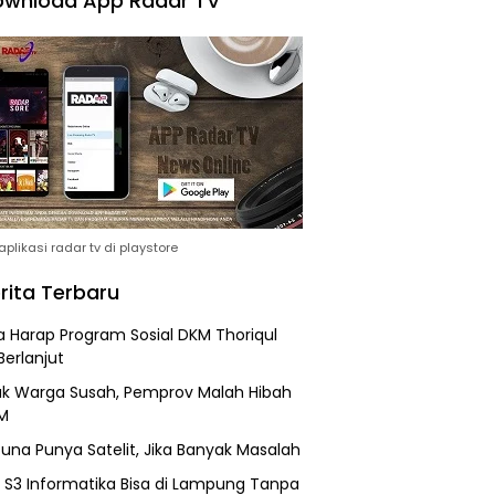
wnload App Radar TV
plikasi radar tv di playstore
rita Terbaru
 Harap Program Sosial DKM Thoriqul
Berlanjut
k Warga Susah, Pemprov Malah Hibah
M
una Punya Satelit, Jika Banyak Masalah
h S3 Informatika Bisa di Lampung Tanpa