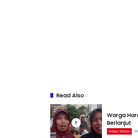
Read Also
Warga Hara
Berlanjut
Video Terkini
0