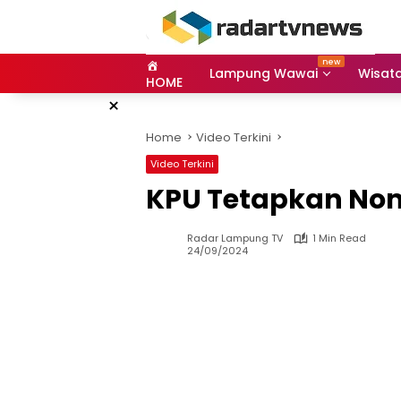
Skip
to
content
Lampung Wawai
Wisat
HOME
×
Home
Video Terkini
Video Terkini
KPU Tetapkan Nom
Radar Lampung TV
1 Min Read
24/09/2024