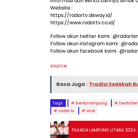
Informasi dan Berita Lainnya Simak di
Website :
https://radartv.disway.id/
https://www.radartv.co.id/
Follow akun twitter kami : @radarl
Follow akun instagram kami : @rad
Follow akun facebook kami : @rada
source
Baca Juga :
Tradisi Sedekah 
Tags:
berita lampung
berita ter
radar tv
viral
PILKADA LAMPUNG UTARA 2024 :