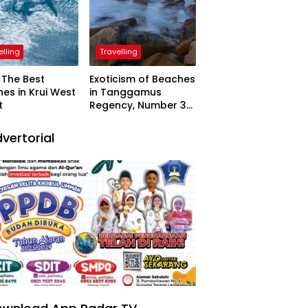
elling
Travelling
The Best
Exoticism of Beaches
es in Krui West
in Tanggamus
t
Regency, Number 3
Resembling Nature
Paintings
vertorial