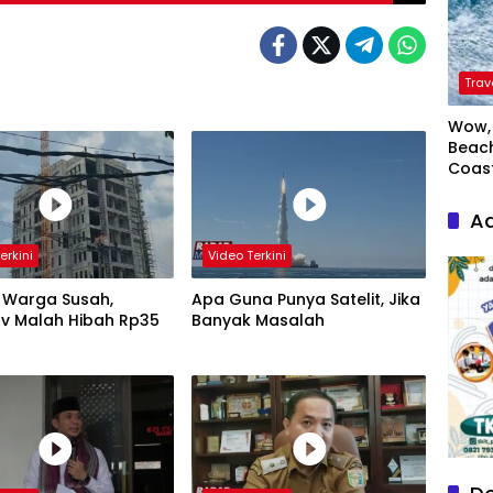
Trav
Wow, 
Beach
Coas
Ad
erkini
Video Terkini
 Warga Susah,
Apa Guna Punya Satelit, Jika
v Malah Hibah Rp35
Banyak Masalah