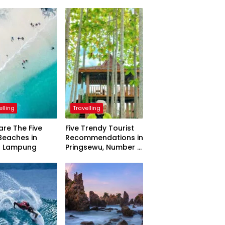
elling
Travelling
are The Five
Five Trendy Tourist
Beaches in
Recommendations in
h Lampung
Pringsewu, Number 3
Inaugurated by the
President