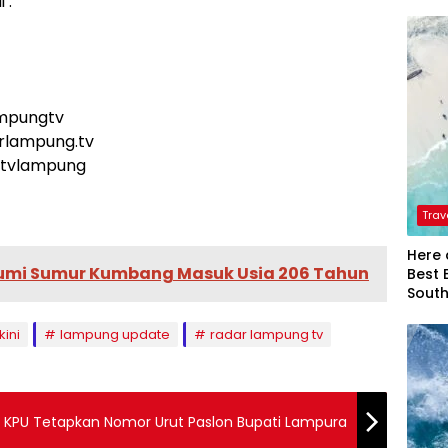
 :
ampungtv
arlampung.tv
rtvlampung
Trav
Here 
Bumi Sumur Kumbang Masuk Usia 206 Tahun
Best 
Sout
kini
lampung update
radar lampung tv
 KPU Tetapkan Nomor Urut Paslon Bupati Lampura