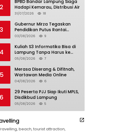
BPBD Bandar Lampung Siaga
2
Hadapi Kemarau, Distribusi Air
31/07/2026
18
Gubernur Mirza Tegaskan
3
Pendidikan Putus Rantai
Kemiskinan
03/08/2026
9
Kuliah S3 Informatika Bisa di
4
Lampung Tanpa Harus ke
Luar Daerah
05/08/2026
7
Merasa Diserang & Difitnah,
5
Wartawan Media Online
04/08/2026
6
29 Peserta PJJ Siap Ikuti MPLS,
6
Disdikbud Lampung
05/08/2026
5
avelling
Travelling, beach, tourist attraction,