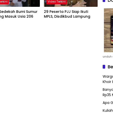
Do
erkini
Video Terkini
 Sedekah Bumi Sumur
29 Peserta PJJ Siap Ikuti
g Masuk Usia 206
MPLS, Disdikbud Lampung
unduh a
Be
Warga
Khoir 
Banya
Rp35 
Apa G
Kulia