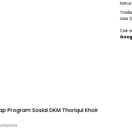
Harus
Tradi
Usia 
Cek ar
Goog
p Program Sosial DKM Thoriqul Khoir
6/08/2026