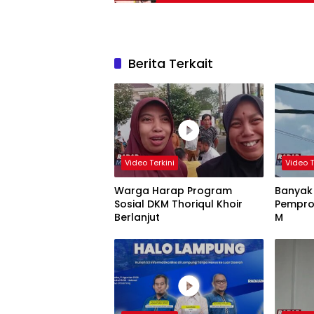
Berita Terkait
Video Terkini
Video T
Warga Harap Program
Banyak
Sosial DKM Thoriqul Khoir
Pempro
Berlanjut
M