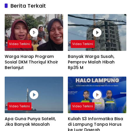
Berita Terkait
Video Terkini
Video Terkini
Warga Harap Program
Banyak Warga Susah,
Sosial DKM Thoriqul Khoir
Pemprov Malah Hibah
Berlanjut
Rp35 M
Video Terkini
Video Terkini
Apa Guna Punya Satelit,
Kuliah S3 Informatika Bisa
Jika Banyak Masalah
di Lampung Tanpa Harus
ke Luar Daerah