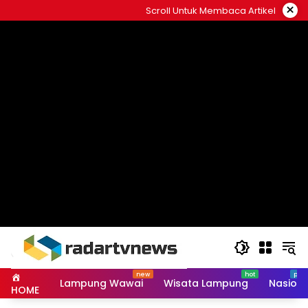
Skip
×
Scroll Untuk Membaca Artikel
to
content
Lampung Wawai
Wisata Lampung
Nasiona
HOME