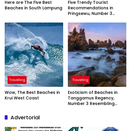
Here are The Five Best
Five Trendy Tourist
Beaches in South Lampung
Recommendations in
Pringsewu, Number 3
Inaugurated by the
President
Travelling
Travelling
Wow, The Best Beaches in
Exoticism of Beaches in
Krui West Coast
Tanggamus Regency,
Number 3 Resembling
Nature Paintings
Advertorial