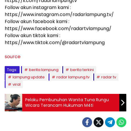
https://x.com/radarlampungtv
Follow akun instagram kami :
https://www.instagram.com/radarlampung.tv/
Follow akun facebook kami :
https://www.facebook.com/radartvlampung/
Follow akun tiktok kami :
https://www.tiktok.com/@radartvlampung
source
Tags:
berita lampung
berita terkini
lampung update
radar lampung tv
radar tv
viral
Pelaku Pembunuhan Wanita Tuna Rungu
Wicara Terancam Hukuman M4ti