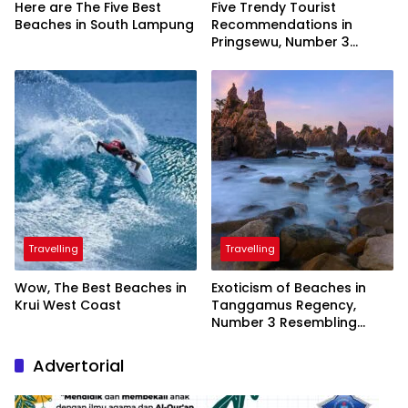
Here are The Five Best
Five Trendy Tourist
Beaches in South Lampung
Recommendations in
Pringsewu, Number 3
Inaugurated by the
President
Travelling
Travelling
Wow, The Best Beaches in
Exoticism of Beaches in
Krui West Coast
Tanggamus Regency,
Number 3 Resembling
Nature Paintings
Advertorial