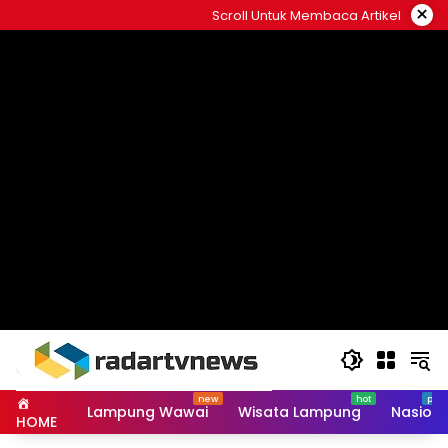
Skip
×
Scroll Untuk Membaca Artikel
to
content
Lampung Wawai
Wisata Lampung
Nasiona
HOME