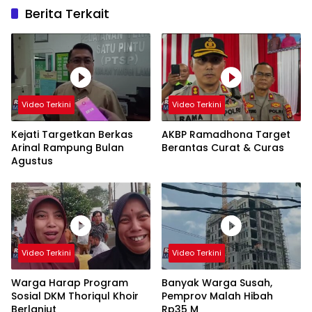
Berita Terkait
Video Terkini
Video Terkini
Kejati Targetkan Berkas
AKBP Ramadhona Target
Arinal Rampung Bulan
Berantas Curat & Curas
Agustus
Video Terkini
Video Terkini
Warga Harap Program
Banyak Warga Susah,
Sosial DKM Thoriqul Khoir
Pemprov Malah Hibah
Berlanjut
Rp35 M