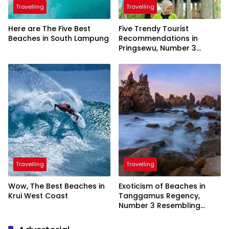
Travelling
Travelling
Here are The Five Best
Five Trendy Tourist
Beaches in South Lampung
Recommendations in
Pringsewu, Number 3
Inaugurated by the
President
Travelling
Travelling
Wow, The Best Beaches in
Exoticism of Beaches in
Krui West Coast
Tanggamus Regency,
Number 3 Resembling
Nature Paintings