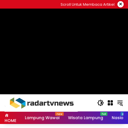
Skip
×
Scroll Untuk Membaca Artikel
to
content
Lampung Wawai
Wisata Lampung
Nasiona
HOME