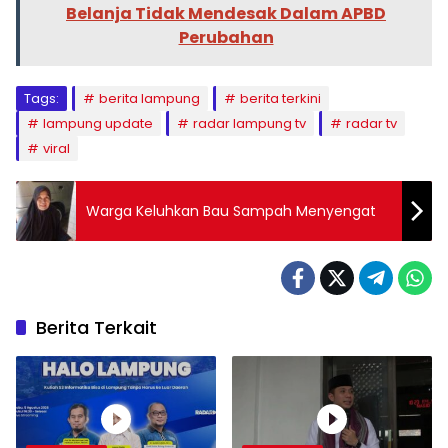
Belanja Tidak Mendesak Dalam APBD
Perubahan
Tags:
berita lampung
berita terkini
lampung update
radar lampung tv
radar tv
viral
Warga Keluhkan Bau Sampah Menyengat
Berita Terkait