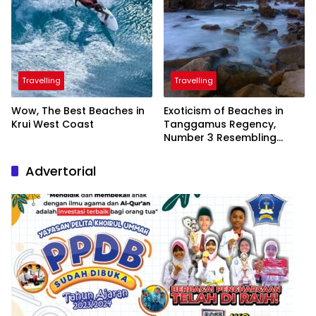
Travelling
Travelling
Wow, The Best Beaches in
Exoticism of Beaches in
Krui West Coast
Tanggamus Regency,
Number 3 Resembling
Nature Paintings
Advertorial