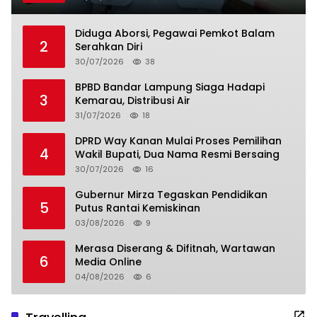
Diduga Aborsi, Pegawai Pemkot Balam
2
Serahkan Diri
30/07/2026
38
BPBD Bandar Lampung Siaga Hadapi
3
Kemarau, Distribusi Air
31/07/2026
18
DPRD Way Kanan Mulai Proses Pemilihan
4
Wakil Bupati, Dua Nama Resmi Bersaing
30/07/2026
16
Gubernur Mirza Tegaskan Pendidikan
5
Putus Rantai Kemiskinan
03/08/2026
9
Merasa Diserang & Difitnah, Wartawan
6
Media Online
04/08/2026
6