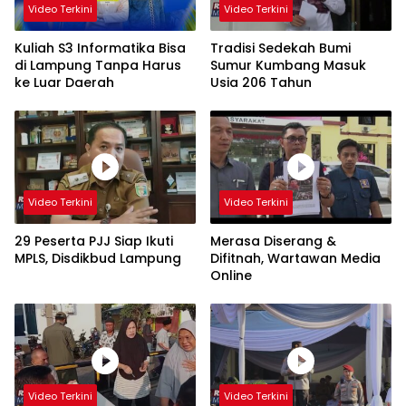
Video Terkini
Video Terkini
Kuliah S3 Informatika Bisa
Tradisi Sedekah Bumi
di Lampung Tanpa Harus
Sumur Kumbang Masuk
ke Luar Daerah
Usia 206 Tahun
Video Terkini
Video Terkini
29 Peserta PJJ Siap Ikuti
Merasa Diserang &
MPLS, Disdikbud Lampung
Difitnah, Wartawan Media
Online
Video Terkini
Video Terkini