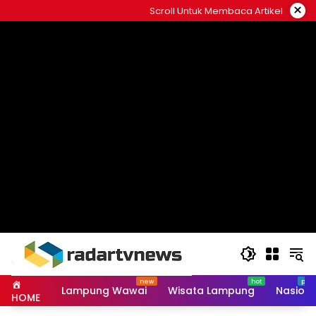
Skip
×
Scroll Untuk Membaca Artikel
to
content
Lampung Wawai
Wisata Lampung
Nasiona
HOME