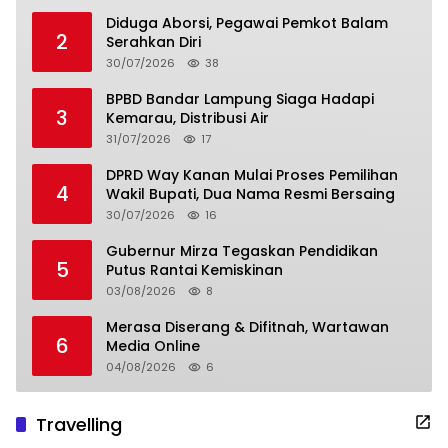
Diduga Aborsi, Pegawai Pemkot Balam
2
Serahkan Diri
30/07/2026
38
BPBD Bandar Lampung Siaga Hadapi
3
Kemarau, Distribusi Air
31/07/2026
17
DPRD Way Kanan Mulai Proses Pemilihan
4
Wakil Bupati, Dua Nama Resmi Bersaing
30/07/2026
16
Gubernur Mirza Tegaskan Pendidikan
5
Putus Rantai Kemiskinan
03/08/2026
8
Merasa Diserang & Difitnah, Wartawan
6
Media Online
04/08/2026
6
Travelling