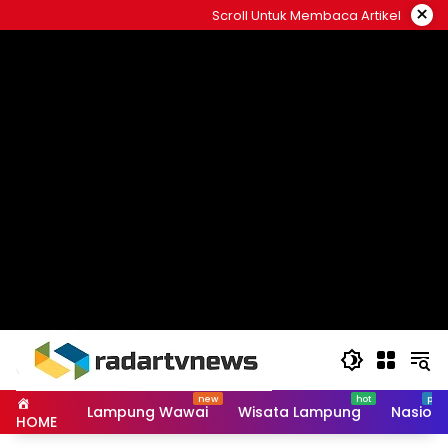
Skip
×
Scroll Untuk Membaca Artikel
to
content
Lampung Wawai
Wisata Lampung
Nasiona
HOME