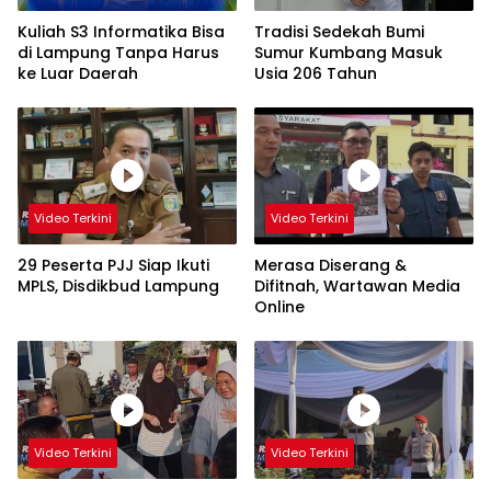
Kuliah S3 Informatika Bisa
Tradisi Sedekah Bumi
di Lampung Tanpa Harus
Sumur Kumbang Masuk
ke Luar Daerah
Usia 206 Tahun
Video Terkini
Video Terkini
29 Peserta PJJ Siap Ikuti
Merasa Diserang &
MPLS, Disdikbud Lampung
Difitnah, Wartawan Media
Online
Video Terkini
Video Terkini