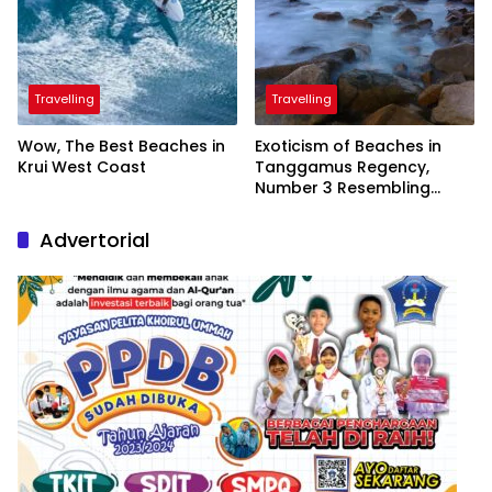
Travelling
Travelling
Wow, The Best Beaches in
Exoticism of Beaches in
Krui West Coast
Tanggamus Regency,
Number 3 Resembling
Nature Paintings
Advertorial