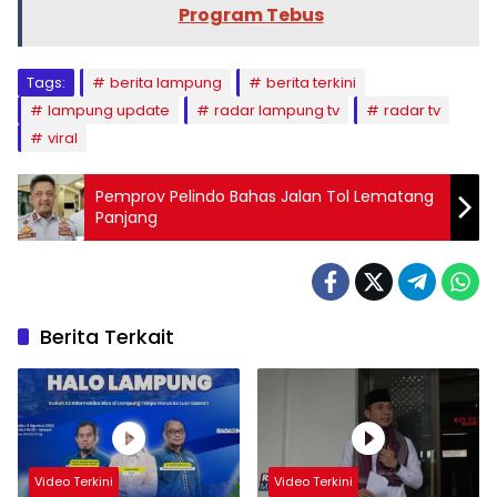
Program Tebus
Tags:
berita lampung
berita terkini
lampung update
radar lampung tv
radar tv
viral
Pemprov Pelindo Bahas Jalan Tol Lematang
Panjang
Berita Terkait
Video Terkini
Video Terkini