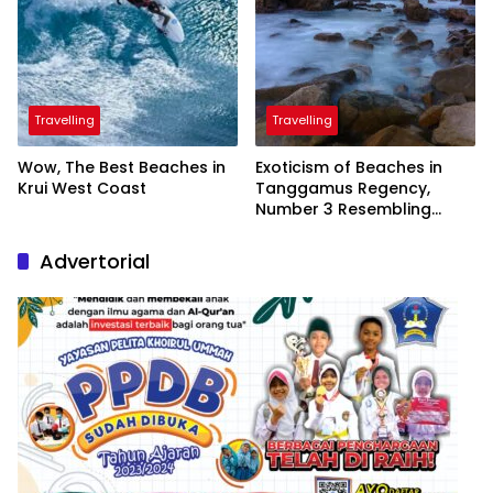
Travelling
Travelling
Wow, The Best Beaches in
Exoticism of Beaches in
Krui West Coast
Tanggamus Regency,
Number 3 Resembling
Nature Paintings
Advertorial