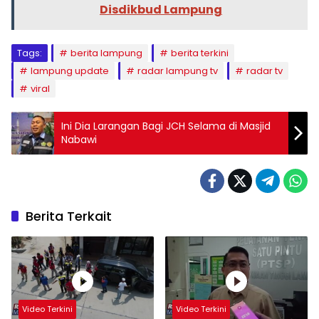
Disdikbud Lampung
Tags:
berita lampung
berita terkini
lampung update
radar lampung tv
radar tv
viral
Ini Dia Larangan Bagi JCH Selama di Masjid
Nabawi
Berita Terkait
Video Terkini
Video Terkini