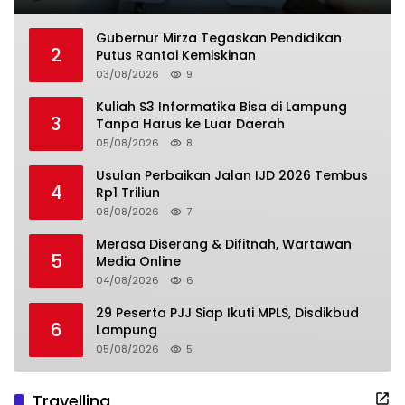
Gubernur Mirza Tegaskan Pendidikan
2
Putus Rantai Kemiskinan
03/08/2026
9
Kuliah S3 Informatika Bisa di Lampung
3
Tanpa Harus ke Luar Daerah
05/08/2026
8
Usulan Perbaikan Jalan IJD 2026 Tembus
4
Rp1 Triliun
08/08/2026
7
Merasa Diserang & Difitnah, Wartawan
5
Media Online
04/08/2026
6
29 Peserta PJJ Siap Ikuti MPLS, Disdikbud
6
Lampung
05/08/2026
5
Travelling