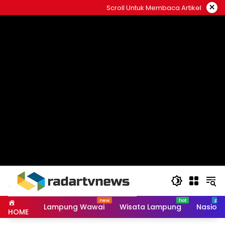
Skip
×
Scroll Untuk Membaca Artikel
to
content
Lampung Wawai
Wisata Lampung
Nasiona
HOME