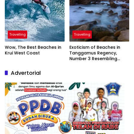
Travelling
Travelling
Wow, The Best Beaches in
Exoticism of Beaches in
Krui West Coast
Tanggamus Regency,
Number 3 Resembling
Nature Paintings
Advertorial