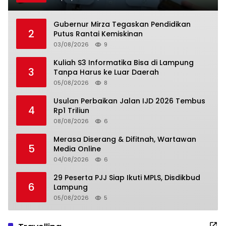
Gubernur Mirza Tegaskan Pendidikan
2
Putus Rantai Kemiskinan
03/08/2026
9
Kuliah S3 Informatika Bisa di Lampung
3
Tanpa Harus ke Luar Daerah
05/08/2026
8
Usulan Perbaikan Jalan IJD 2026 Tembus
4
Rp1 Triliun
08/08/2026
6
Merasa Diserang & Difitnah, Wartawan
5
Media Online
04/08/2026
6
29 Peserta PJJ Siap Ikuti MPLS, Disdikbud
6
Lampung
05/08/2026
5