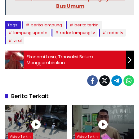
Bus Umum
Tags:
berita lampung
berita terkini
lampung update
radar lampung tv
radar tv
viral
Ekonomi Lesu, Transaksi Belum
Menggembirakan
Berita Terkait
Video Terkini
Video Terkini