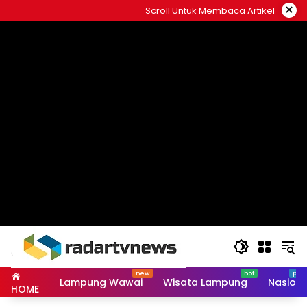
Skip
×
Scroll Untuk Membaca Artikel
to
content
Lampung Wawai
Wisata Lampung
Nasiona
HOME