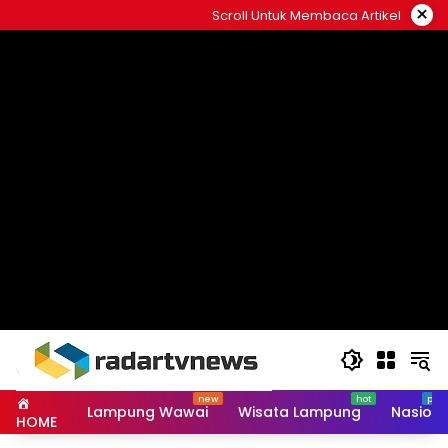
Skip
×
Scroll Untuk Membaca Artikel
to
content
Lampung Wawai
Wisata Lampung
Nasiona
HOME