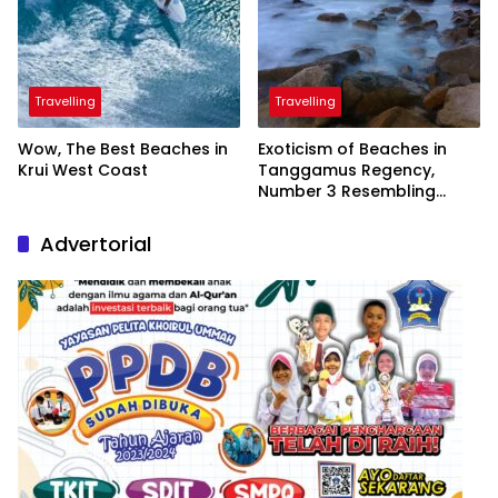
Travelling
Travelling
Wow, The Best Beaches in
Exoticism of Beaches in
Krui West Coast
Tanggamus Regency,
Number 3 Resembling
Nature Paintings
Advertorial