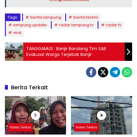
Tags:
berita lampung
berita terkini
lampung update
radar lampung tv
radar tv
viral
TANGGAMUS : Banjir Bandang Tim SAR
Evakuasi Warga Terjebak Banjir
Berita Terkait
Video Terkini
Video Terkini