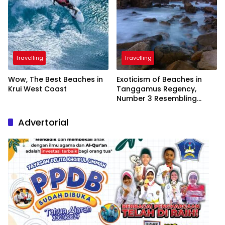
Travelling
Travelling
Wow, The Best Beaches in
Exoticism of Beaches in
Krui West Coast
Tanggamus Regency,
Number 3 Resembling
Nature Paintings
Advertorial