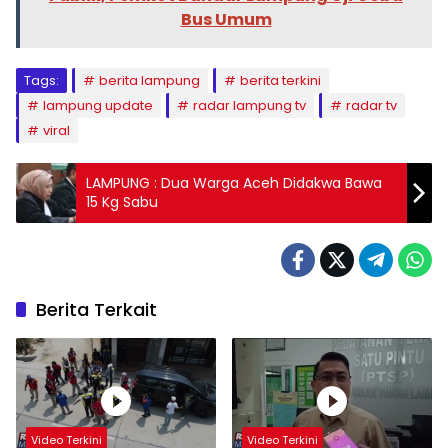
Bus Umum
Tags:
berita lampung
berita terkini
lampung update
radar lampung tv
radar tv
viral
LAMPUNG : Dua Warga Aceh Didakwa Bawa
15 Kg Sabu
Berita Terkait
Video Terkini
Video Terkini