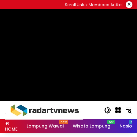
Skip
×
Scroll Untuk Membaca Artikel
to
content
Lampung Wawai
Wisata Lampung
Nasiona
HOME