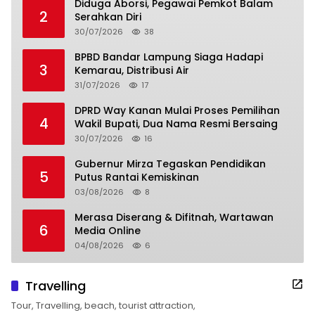
Diduga Aborsi, Pegawai Pemkot Balam
2
Serahkan Diri
30/07/2026
38
BPBD Bandar Lampung Siaga Hadapi
3
Kemarau, Distribusi Air
31/07/2026
17
DPRD Way Kanan Mulai Proses Pemilihan
4
Wakil Bupati, Dua Nama Resmi Bersaing
30/07/2026
16
Gubernur Mirza Tegaskan Pendidikan
5
Putus Rantai Kemiskinan
03/08/2026
8
Merasa Diserang & Difitnah, Wartawan
6
Media Online
04/08/2026
6
Travelling
Tour, Travelling, beach, tourist attraction,