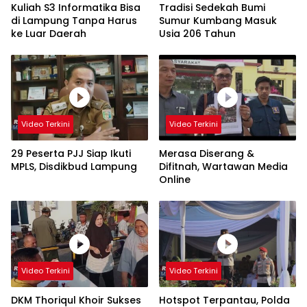
Kuliah S3 Informatika Bisa
Tradisi Sedekah Bumi
di Lampung Tanpa Harus
Sumur Kumbang Masuk
ke Luar Daerah
Usia 206 Tahun
Video Terkini
Video Terkini
29 Peserta PJJ Siap Ikuti
Merasa Diserang &
MPLS, Disdikbud Lampung
Difitnah, Wartawan Media
Online
Video Terkini
Video Terkini
DKM Thoriqul Khoir Sukses
Hotspot Terpantau, Polda