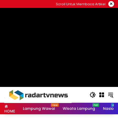
Skip
×
Scroll Untuk Membaca Artikel
to
content
Lampung Wawai
Wisata Lampung
Nasiona
HOME