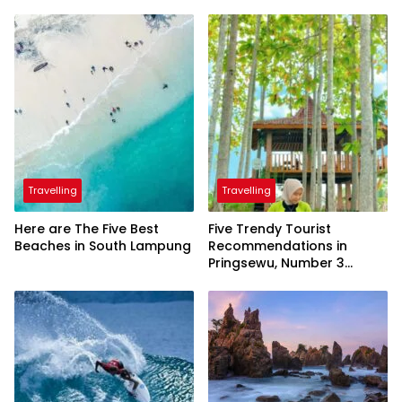
Travelling
Travelling
Here are The Five Best
Five Trendy Tourist
Beaches in South Lampung
Recommendations in
Pringsewu, Number 3
Inaugurated by the
President