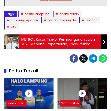
Tags:
berita lampung
berita terkini
lampung update
radar lampung tv
radar tv
viral
METRO : Kasus Tipikor Pembangunan Jalan
2023 Menang Praperadilan, Kadis Perkim
Metro Bebas
Berita Terkait
Video Terkini
Video Terkini