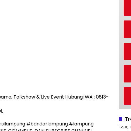
rjasama, Talkshow & LIve Event Hubungi WA : 0813-
DL
Tr
insilampung #bandarlampung #lampung
Tour, 
IKE, COMMENT, DAN SUBSCRIBE CHANNEL