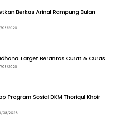
getkan Berkas Arinal Rampung Bulan
7/08/2026
dhona Target Berantas Curat & Curas
7/08/2026
p Program Sosial DKM Thoriqul Khoir
6/08/2026