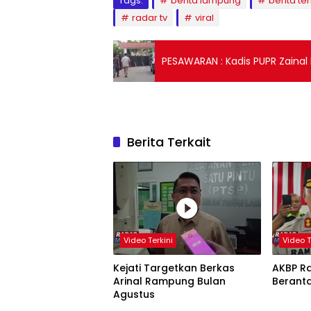
Tags:
berita lampung
berita ter
radar tv
viral
PESAWARAN : Kadis PUPR Zainal Fi
Berita Terkait
Video Terkini
Video T
Kejati Targetkan Berkas
AKBP R
Arinal Rampung Bulan
Berant
Agustus