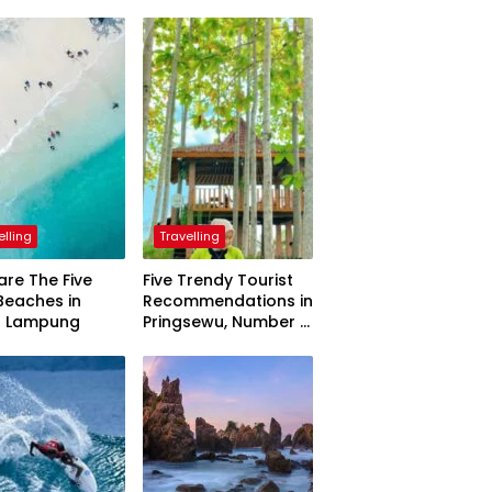
elling
Travelling
are The Five
Five Trendy Tourist
Beaches in
Recommendations in
h Lampung
Pringsewu, Number 3
Inaugurated by the
President