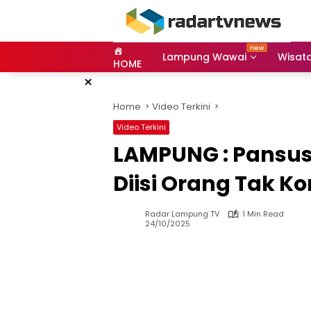
Skip
to
content
Lampung Wawai
Wisat
HOME
×
Home
Video Terkini
Video Terkini
LAMPUNG : Pansu
Diisi Orang Tak 
Radar Lampung TV
1 Min Read
24/10/2025