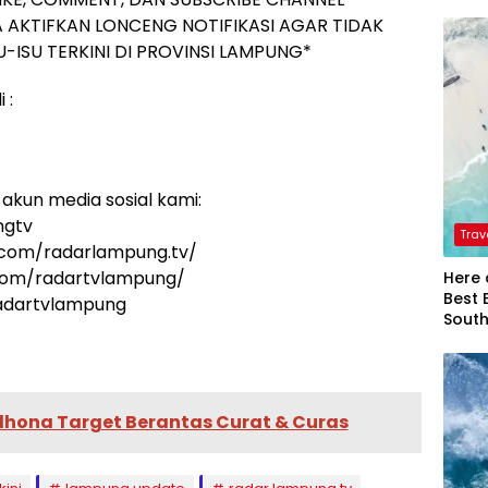
 AKTIFKAN LONCENG NOTIFIKASI AGAR TIDAK
-ISU TERKINI DI PROVINSI LAMPUNG*
 :
akun media sosial kami:
ngtv
Trav
.com/radarlampung.tv/
.com/radartvlampung/
Here 
Best 
radartvlampung
Sout
ona Target Berantas Curat & Curas