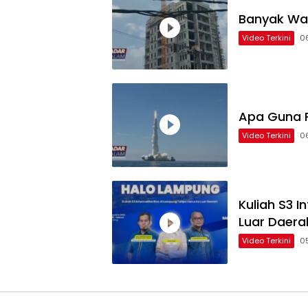
Banyak Wa
Video Terkini
0
Apa Guna P
Video Terkini
0
Kuliah S3 
Luar Daera
Video Terkini
0