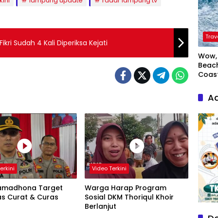
kini
lampung update
radar lampung tv
Trav
kri Sudah 4 Kali Diperiksa Kejati
Wow, 
Beach
Coas
Ad
erkini
Video Terkini
amadhona Target
Warga Harap Program
as Curat & Curas
Sosial DKM Thoriqul Khoir
Berlanjut