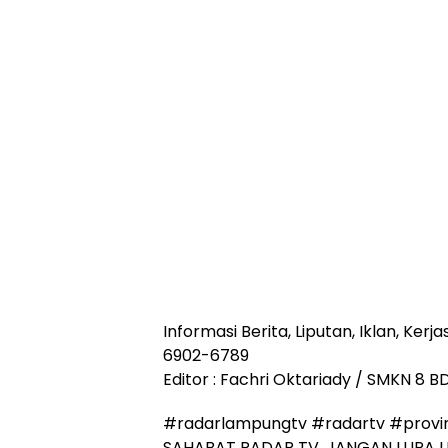
Informasi Berita, Liputan, Iklan, Ke
6902-6789
Editor : Fachri Oktariady / SMKN 8 B
#radarlampungtv #radartv #prov
SAHABAT RADAR TV, JANGAN LUPA L