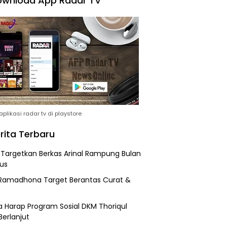
wnload App Radar TV
plikasi radar tv di playstore
rita Terbaru
i Targetkan Berkas Arinal Rampung Bulan
us
Ramadhona Target Berantas Curat &
 Harap Program Sosial DKM Thoriqul
Berlanjut