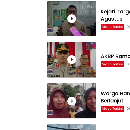
Kejati Tar
Agustus
Video Terkini
0
AKBP Rama
Video Terkini
0
Warga Hara
Berlanjut
Video Terkini
0