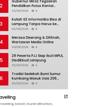
Gubernur Mirza Tegaskan
2
Pendidikan Putus Rantai
Kemiskinan
03/08/2026
9
Kuliah S3 Informatika Bisa di
3
Lampung Tanpa Harus ke
Luar Daerah
05/08/2026
8
Merasa Diserang & Difitnah,
4
Wartawan Media Online
04/08/2026
6
29 Peserta PJJ Siap Ikuti MPLS,
5
Disdikbud Lampung
05/08/2026
5
Tradisi Sedekah Bumi Sumur
6
Kumbang Masuk Usia 206
Tahun
05/08/2026
5
avelling
Travelling, beach, tourist attraction,