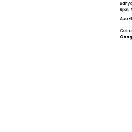
Banya
Rp35 
Apa G
Cek ar
Goog