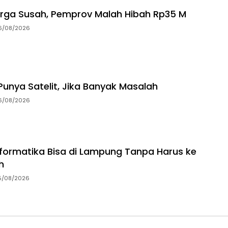
rga Susah, Pemprov Malah Hibah Rp35 M
6/08/2026
unya Satelit, Jika Banyak Masalah
6/08/2026
Informatika Bisa di Lampung Tanpa Harus ke
h
5/08/2026