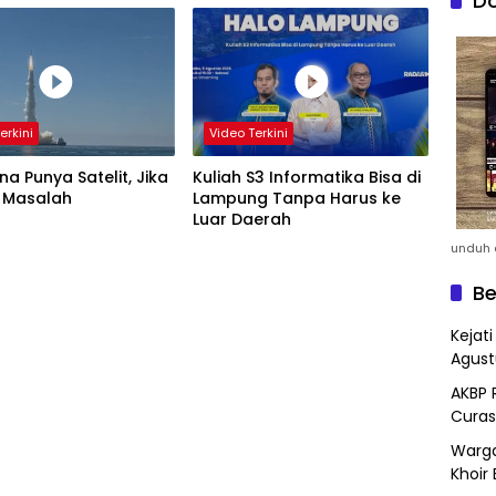
Do
erkini
Video Terkini
a Punya Satelit, Jika
Kuliah S3 Informatika Bisa di
 Masalah
Lampung Tanpa Harus ke
Luar Daerah
unduh a
Be
Kejat
Agust
AKBP 
Curas
Warga
Khoir 