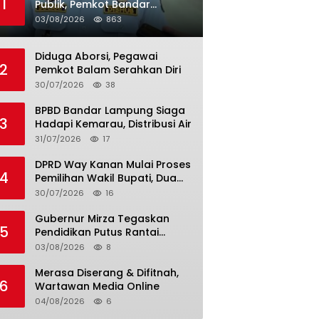
1
Publik, Pemkot Bandar
Lampung Uji Coba Bus Umum
03/08/2026
863
Diduga Aborsi, Pegawai
2
Pemkot Balam Serahkan Diri
30/07/2026
38
BPBD Bandar Lampung Siaga
3
Hadapi Kemarau, Distribusi Air
31/07/2026
17
DPRD Way Kanan Mulai Proses
4
Pemilihan Wakil Bupati, Dua
Nama Resmi Bersaing
30/07/2026
16
Gubernur Mirza Tegaskan
5
Pendidikan Putus Rantai
Kemiskinan
03/08/2026
8
Merasa Diserang & Difitnah,
6
Wartawan Media Online
04/08/2026
6