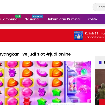
a Lampung
Nasional
Hukum dan Kriminal
Politik
Kuliah S3 Informatika B
Tanpa Harus ke Luar Da
yangkan live judi slot #judi online