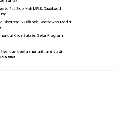
206 Tahun
erta PJJ Siap Ikuti MPLS, Disdikbud
ung
a Diserang & Difitnah, Wartawan Media
e
horiqul Khoir Sukses Gelar Program
s
tikel dan berita menarik lainnya di
le News