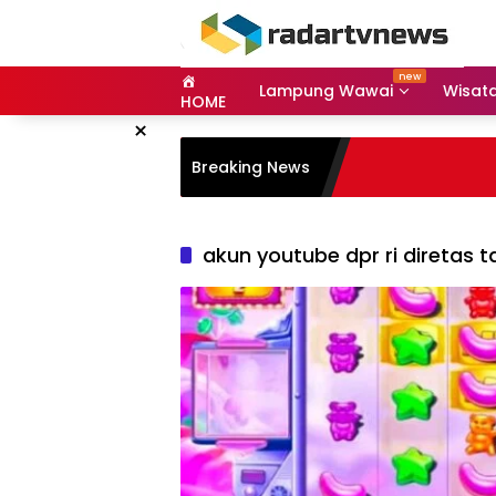
Skip
to
content
Lampung Wawai
Wisat
HOME
×
Breaking News
akun youtube dpr ri diretas ta