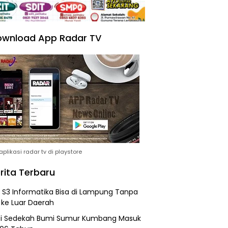
wnload App Radar TV
plikasi radar tv di playstore
rita Terbaru
h S3 Informatika Bisa di Lampung Tanpa
 ke Luar Daerah
si Sedekah Bumi Sumur Kumbang Masuk