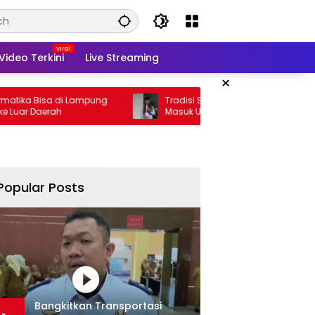
Video Terkini
Live Streaming
×
isa di Lampung
Tradisi Sedekah Bumi Sumur Kumbang
erah
Masuk Usia 206 Tahun
Popular Posts
Bangkitkan Transportasi