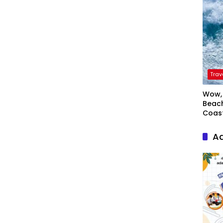
Trav
Wow, 
Beach
Coas
Ad