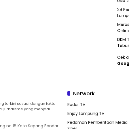
Usia 
29 Pes
Lamp
Meras
Onlin
DKM T
Tebu
Cek ar
Goog
Network
 terkini sesuai dengan fakta
Radar TV
ilai jurnalisme yang menjadi
Enjoy Lampung TV
Pedoman Pemberitaan Media
ung no 18 Kota Sepang Bandar
Siber