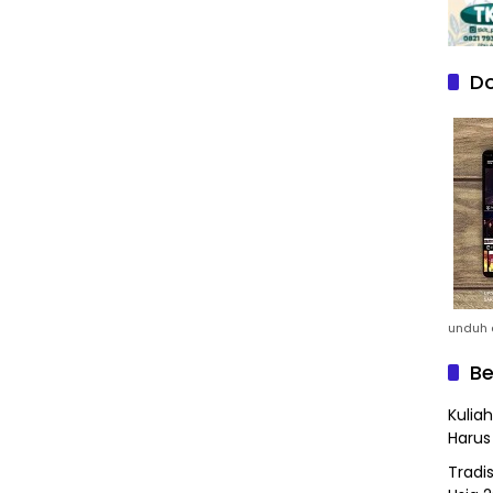
Do
unduh a
Be
Kulia
Harus
Tradi