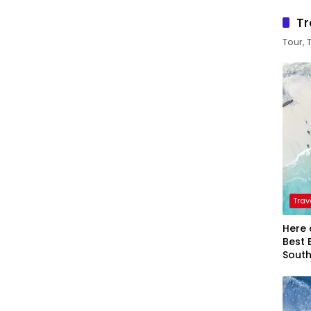
Tr
Tour, 
Trav
Here 
Best 
Sout