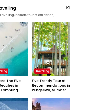
avelling
Travelling, beach, tourist attraction,
elling
Travelling
are The Five
Five Trendy Tourist
Beaches in
Recommendations in
h Lampung
Pringsewu, Number 3
Inaugurated by the
President