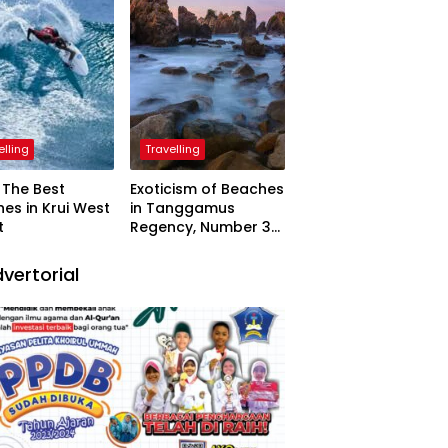
elling
Travelling
The Best
Exoticism of Beaches
es in Krui West
in Tanggamus
t
Regency, Number 3
Resembling Nature
Paintings
vertorial