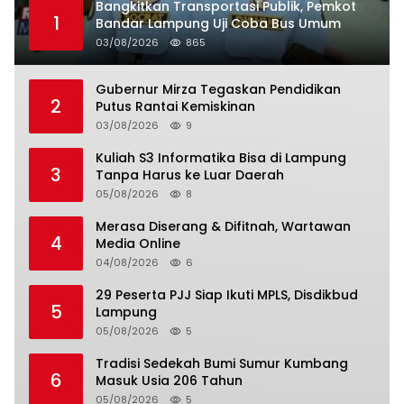
Bangkitkan Transportasi Publik, Pemkot
1
Bandar Lampung Uji Coba Bus Umum
03/08/2026
865
Gubernur Mirza Tegaskan Pendidikan
2
Putus Rantai Kemiskinan
03/08/2026
9
Kuliah S3 Informatika Bisa di Lampung
3
Tanpa Harus ke Luar Daerah
05/08/2026
8
Merasa Diserang & Difitnah, Wartawan
4
Media Online
04/08/2026
6
29 Peserta PJJ Siap Ikuti MPLS, Disdikbud
5
Lampung
05/08/2026
5
Tradisi Sedekah Bumi Sumur Kumbang
6
Masuk Usia 206 Tahun
05/08/2026
5