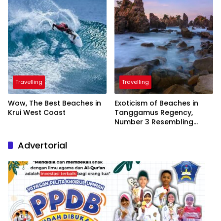
Travelling
Travelling
Wow, The Best Beaches in
Exoticism of Beaches in
Krui West Coast
Tanggamus Regency,
Number 3 Resembling
Nature Paintings
Advertorial