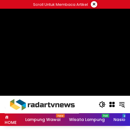
Skip
×
Scroll Untuk Membaca Artikel
to
content
Lampung Wawai
Wisata Lampung
Nasiona
HOME