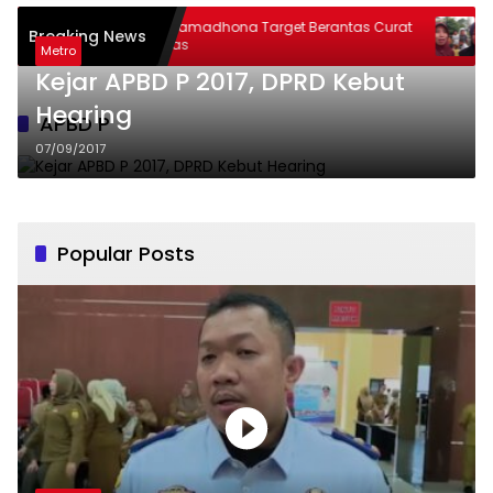
AKBP Ramadhona Target Berantas Curat
Warga Har
Breaking News
& Curas
Thoriqul Kh
Metro
Kejar APBD P 2017, DPRD Kebut
Hearing
APBD P
07/09/2017
Popular Posts