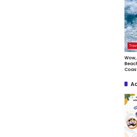
Trav
Wow, 
Beach
Coas
Ad