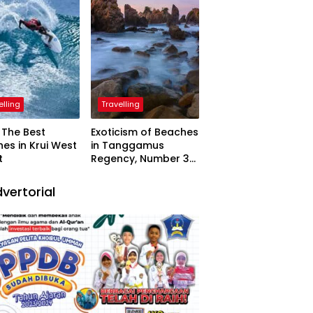
elling
Travelling
The Best
Exoticism of Beaches
es in Krui West
in Tanggamus
t
Regency, Number 3
Resembling Nature
Paintings
vertorial