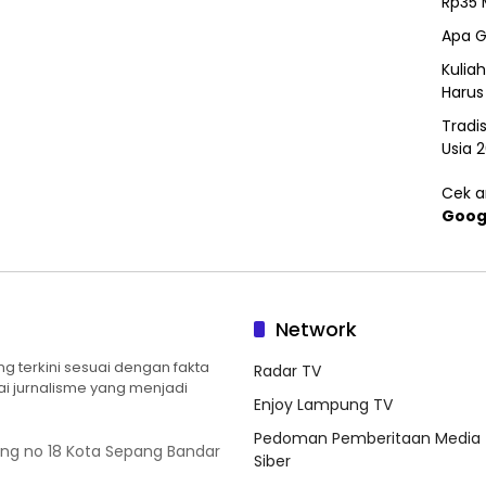
Rp35 
Apa G
Kulia
Harus
Tradi
Usia 
Cek ar
Goog
Network
 terkini sesuai dengan fakta
Radar TV
ilai jurnalisme yang menjadi
Enjoy Lampung TV
Pedoman Pemberitaan Media
ung no 18 Kota Sepang Bandar
Siber