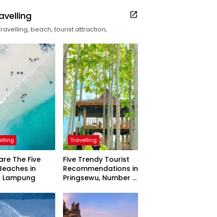
avelling
Travelling, beach, tourist attraction,
elling
Travelling
are The Five
Five Trendy Tourist
Beaches in
Recommendations in
h Lampung
Pringsewu, Number 3
Inaugurated by the
President