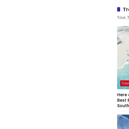
Tr
Tour, 
Trav
Here 
Best 
Sout