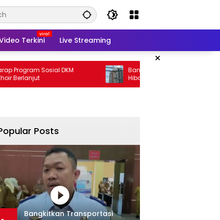
Video Terkini
Live Streaming
×
m Sosial DKM
Banyak Warga Susah, Pemprov Malah
jut
Hibah Rp35 M
Popular Posts
Bangkitkan Transportasi