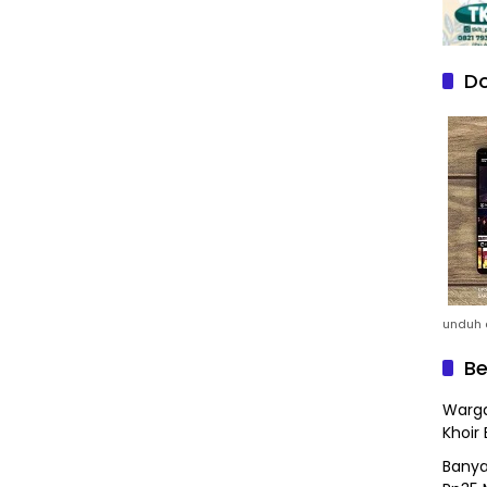
Do
unduh a
Be
Warga
Khoir 
Banya