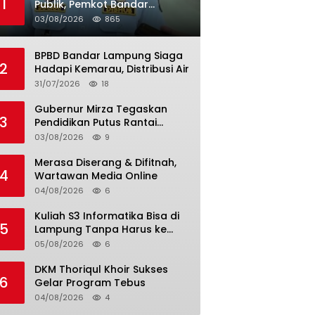
1
Publik, Pemkot Bandar
Lampung Uji Coba Bus Umum
03/08/2026
865
BPBD Bandar Lampung Siaga
2
Hadapi Kemarau, Distribusi Air
31/07/2026
18
Gubernur Mirza Tegaskan
3
Pendidikan Putus Rantai
Kemiskinan
03/08/2026
9
Merasa Diserang & Difitnah,
4
Wartawan Media Online
04/08/2026
6
Kuliah S3 Informatika Bisa di
5
Lampung Tanpa Harus ke
Luar Daerah
05/08/2026
6
DKM Thoriqul Khoir Sukses
6
Gelar Program Tebus
04/08/2026
4