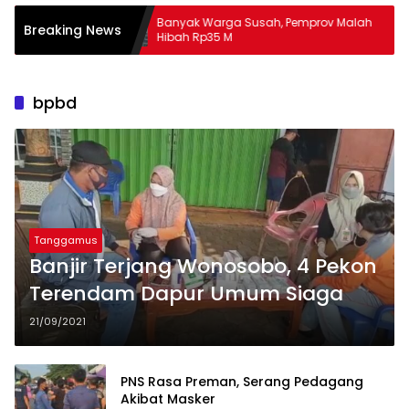
Banyak Warga Susah, Pemprov Malah
Apa 
Breaking News
Hibah Rp35 M
Mas
bpbd
Tanggamus
Banjir Terjang Wonosobo, 4 Pekon
Terendam Dapur Umum Siaga
21/09/2021
PNS Rasa Preman, Serang Pedagang
Akibat Masker