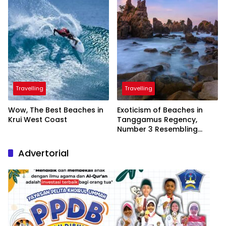
Travelling
Travelling
Wow, The Best Beaches in
Exoticism of Beaches in
Krui West Coast
Tanggamus Regency,
Number 3 Resembling
Nature Paintings
Advertorial