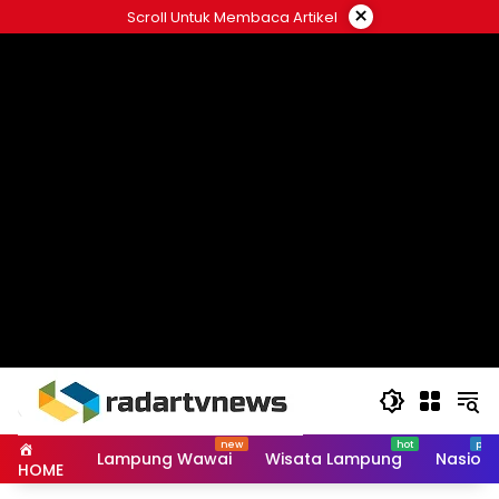
Skip
×
Scroll Untuk Membaca Artikel
to
content
Lampung Wawai
Wisata Lampung
Nasiona
HOME