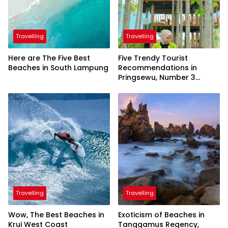
Travelling
Travelling
Here are The Five Best
Five Trendy Tourist
Beaches in South Lampung
Recommendations in
Pringsewu, Number 3
Inaugurated by the
President
Travelling
Travelling
Wow, The Best Beaches in
Exoticism of Beaches in
Krui West Coast
Tanggamus Regency,