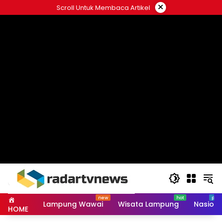
Skip
×
Scroll Untuk Membaca Artikel
to
content
Lampung Wawai
Wisata Lampung
Nasiona
HOME