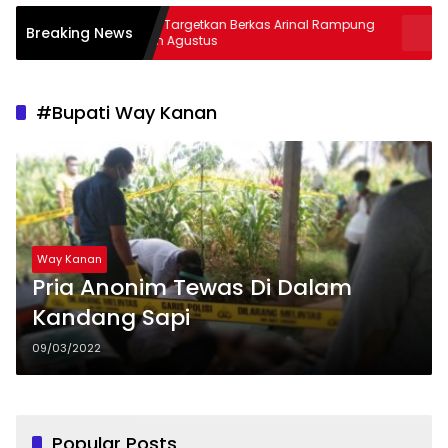
s
Kejati Targetkan Berkas Arinal Rampung
AKBP Ram
Breaking News
Bulan Agustus
& Curas
#Bupati Way Kanan
Way Kanan
Pria Anonim Tewas Di Dalam
Kandang Sapi
09/03/2022
Popular Posts