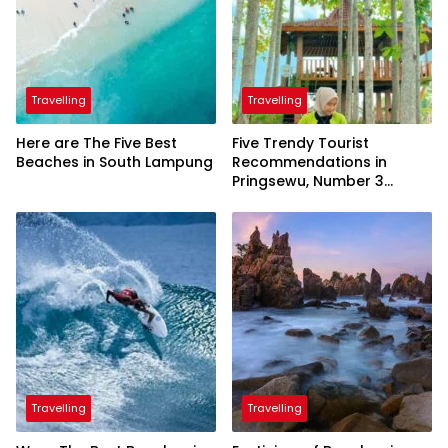
Travelling
Travelling
Here are The Five Best
Five Trendy Tourist
Beaches in South Lampung
Recommendations in
Pringsewu, Number 3
Inaugurated by the
President
Travelling
Travelling