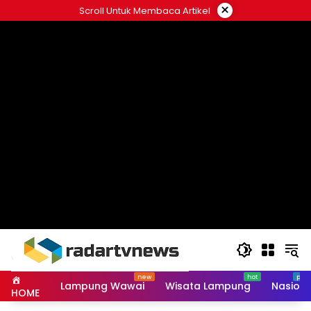
Skip
×
Scroll Untuk Membaca Artikel
to
content
Lampung Wawai
Wisata Lampung
Nasiona
HOME