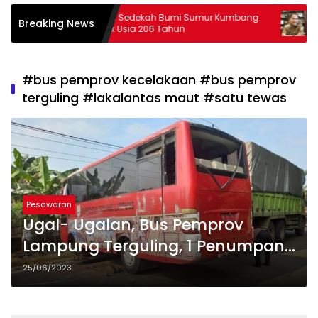
Tradisi Sedekah Bumi Sumur Kumbang
29 Peserta PJJ S
Breaking News
Masuk Usia 206 Tahun
Lampung
#bus pemprov kecelakaan #bus pemprov
terguling #lakalantas maut #satu tewas
Pesawaran
Ugal- Ugalan, Bus Pemprov
Lampung Terguling, 1 Penumpang
Tewas
25/06/2023