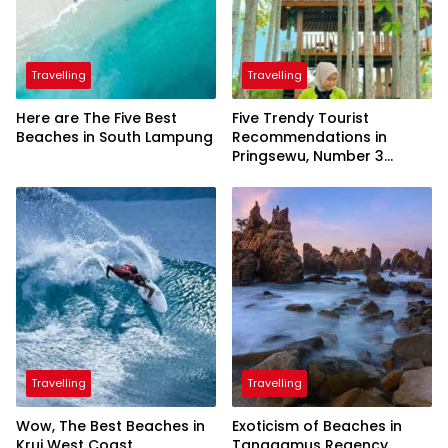
Travelling
Travelling
Here are The Five Best
Five Trendy Tourist
Beaches in South Lampung
Recommendations in
Pringsewu, Number 3
Inaugurated by the
President
Travelling
Travelling
Wow, The Best Beaches in
Exoticism of Beaches in
Krui West Coast
Tanggamus Regency,