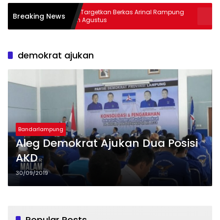
Kejati Targetkan Berkas Arinal Rampung
AKBP Rama
Breaking News
Bulan Agustus
& Curas
demokrat ajukan
Bandarlampung
Aleg Demokrat Ajukan Dua Posisi
AKD
30/09/2019
Popular Posts