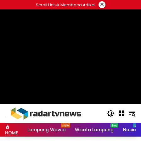
Skip
×
Scroll Untuk Membaca Artikel
to
content
Lampung Wawai
Wisata Lampung
Nasiona
HOME