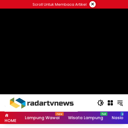
Skip
×
Scroll Untuk Membaca Artikel
to
content
Lampung Wawai
Wisata Lampung
Nasiona
HOME