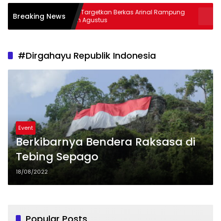
Kejati Targetkan Berkas Arinal Rampung
AKBP Rama
Breaking News
Bulan Agustus
& Curas
#Dirgahayu Republik Indonesia
Event
Berkibarnya Bendera Raksasa di
Tebing Sepago
18/08/2022
Popular Posts