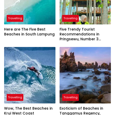
Travelling
Travelling
Here are The Five Best
Five Trendy Tourist
Beaches in South Lampung
Recommendations in
Pringsewu, Number 3
Inaugurated by the
President
Travelling
Travelling
Wow, The Best Beaches in
Exoticism of Beaches in
Krui West Coast
Tanggamus Regency,