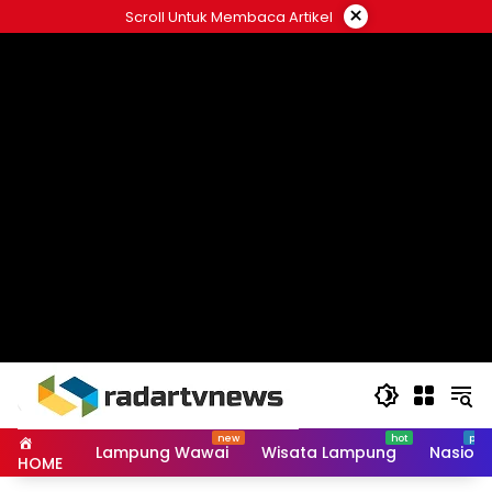
Skip
×
Scroll Untuk Membaca Artikel
to
content
Lampung Wawai
Wisata Lampung
Nasiona
HOME