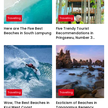
Travelling
Travelling
Here are The Five Best
Five Trendy Tourist
Beaches in South Lampung
Recommendations in
Pringsewu, Number 3
Inaugurated by the
President
Travelling
Travelling
Wow, The Best Beaches in
Exoticism of Beaches in
Krui West Coast
Tanggamus Regency,