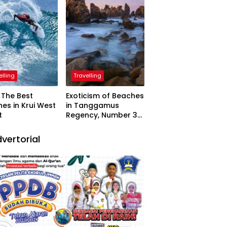
elling
Travelling
The Best
Exoticism of Beaches
es in Krui West
in Tanggamus
t
Regency, Number 3
Resembling Nature
Paintings
vertorial