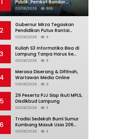
1
Publik, Pemkot Bandar
Lampung Uji Coba Bus Umum
03/08/2026
865
Gubernur Mirza Tegaskan
2
Pendidikan Putus Rantai
Kemiskinan
03/08/2026
9
Kuliah S3 Informatika Bisa di
3
Lampung Tanpa Harus ke
Luar Daerah
05/08/2026
8
Merasa Diserang & Difitnah,
4
Wartawan Media Online
04/08/2026
6
29 Peserta PJJ Siap Ikuti MPLS,
5
Disdikbud Lampung
05/08/2026
5
Tradisi Sedekah Bumi Sumur
6
Kumbang Masuk Usia 206
Tahun
05/08/2026
5