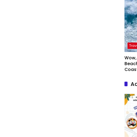
Trav
Wow, 
Beach
Coas
Ad