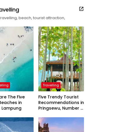
avelling
Travelling, beach, tourist attraction,
elling
Travelling
are The Five
Five Trendy Tourist
Beaches in
Recommendations in
h Lampung
Pringsewu, Number 3
Inaugurated by the
President