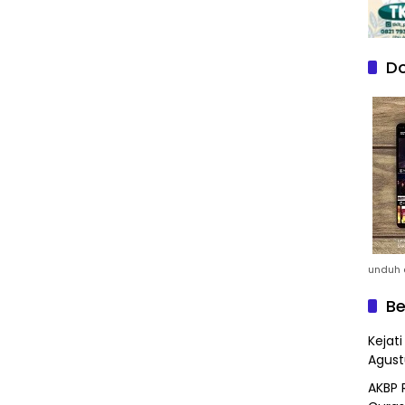
Do
unduh a
Be
Kejat
Agust
AKBP 