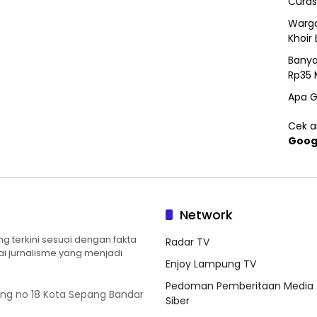
Curas
Warga
Khoir 
Banya
Rp35 
Apa G
Cek ar
Goog
Network
 terkini sesuai dengan fakta
Radar TV
ilai jurnalisme yang menjadi
Enjoy Lampung TV
Pedoman Pemberitaan Media
ung no 18 Kota Sepang Bandar
Siber