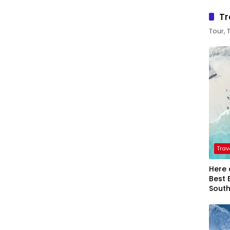
Tr
Tour, 
Trav
Here 
Best 
Sout