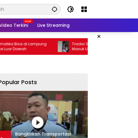
Video Terkini
Live Streaming
×
sa di Lampung
Tradisi Sedekah Bumi Sumur Kumbang
rah
Masuk Usia 206 Tahun
Popular Posts
Bangkitkan Transportasi