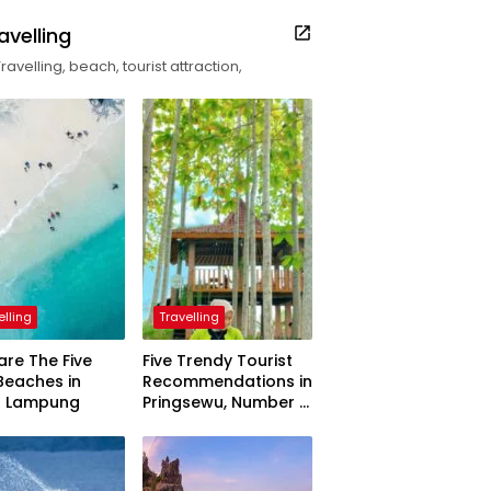
avelling
Travelling, beach, tourist attraction,
elling
Travelling
are The Five
Five Trendy Tourist
Beaches in
Recommendations in
h Lampung
Pringsewu, Number 3
Inaugurated by the
President