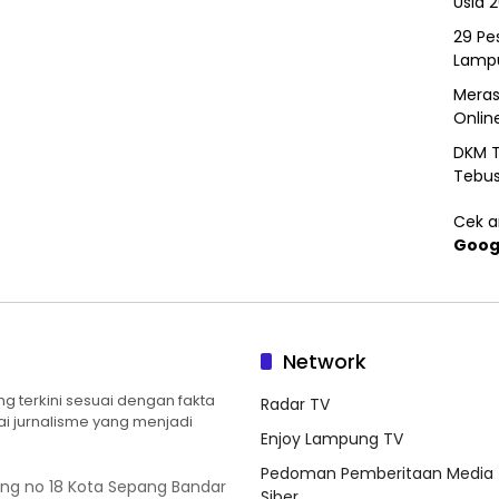
Usia 
29 Pes
Lamp
Meras
Onlin
DKM T
Tebu
Cek ar
Goog
Network
 terkini sesuai dengan fakta
Radar TV
ilai jurnalisme yang menjadi
Enjoy Lampung TV
Pedoman Pemberitaan Media
ung no 18 Kota Sepang Bandar
Siber