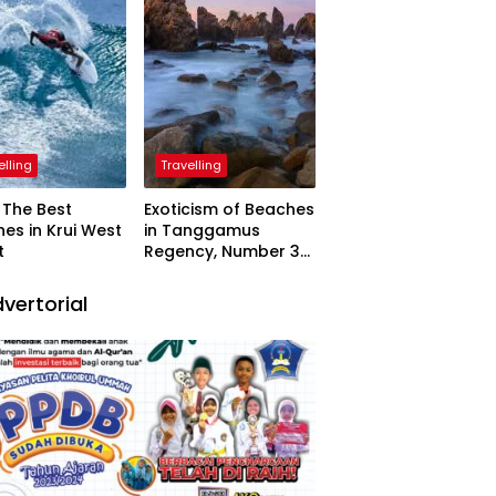
elling
Travelling
The Best
Exoticism of Beaches
es in Krui West
in Tanggamus
t
Regency, Number 3
Resembling Nature
Paintings
vertorial