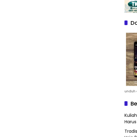
Do
unduh a
Be
Kulia
Harus
Tradi