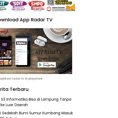
wnload App Radar TV
plikasi radar tv di playstore
rita Terbaru
h S3 Informatika Bisa di Lampung Tanpa
 ke Luar Daerah
si Sedekah Bumi Sumur Kumbang Masuk