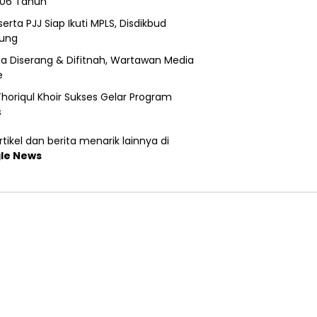
206 Tahun
erta PJJ Siap Ikuti MPLS, Disdikbud
ung
a Diserang & Difitnah, Wartawan Media
e
horiqul Khoir Sukses Gelar Program
s
tikel dan berita menarik lainnya di
le News