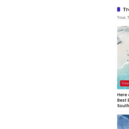
Tr
Tour, 
Trav
Here 
Best 
Sout