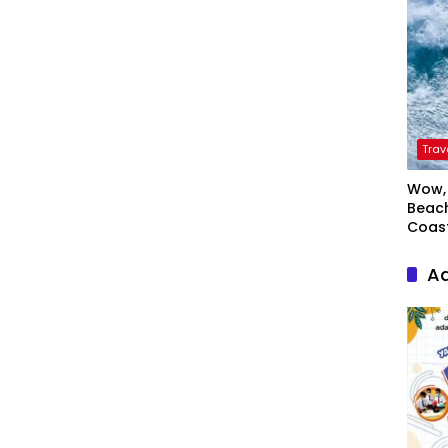
Trav
Wow, 
Beach
Coas
Ad