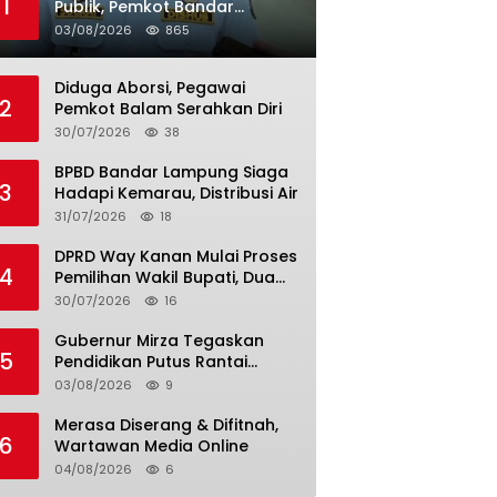
1
Publik, Pemkot Bandar
Lampung Uji Coba Bus Umum
03/08/2026
865
Diduga Aborsi, Pegawai
2
Pemkot Balam Serahkan Diri
30/07/2026
38
BPBD Bandar Lampung Siaga
3
Hadapi Kemarau, Distribusi Air
31/07/2026
18
DPRD Way Kanan Mulai Proses
4
Pemilihan Wakil Bupati, Dua
Nama Resmi Bersaing
30/07/2026
16
Gubernur Mirza Tegaskan
5
Pendidikan Putus Rantai
Kemiskinan
03/08/2026
9
Merasa Diserang & Difitnah,
6
Wartawan Media Online
04/08/2026
6