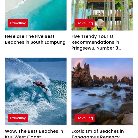
Travelling
Travelling
Here are The Five Best
Five Trendy Tourist
Beaches in South Lampung
Recommendations in
Pringsewu, Number 3
Inaugurated by the
President
Travelling
Travelling
Wow, The Best Beaches in
Exoticism of Beaches in
Krui West Coast
Tanggamus Regency,