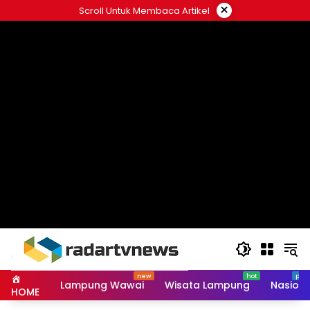
Skip
×
Scroll Untuk Membaca Artikel
to
content
Lampung Wawai
Wisata Lampung
Nasiona
HOME