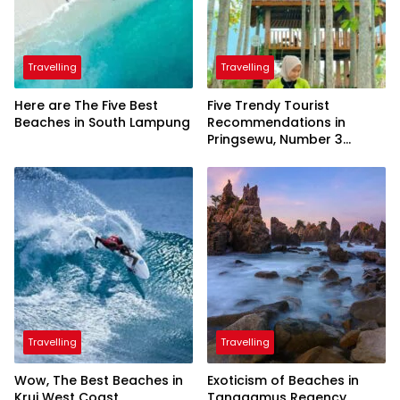
Travelling
Travelling
Here are The Five Best
Five Trendy Tourist
Beaches in South Lampung
Recommendations in
Pringsewu, Number 3
Inaugurated by the
President
Travelling
Travelling
Wow, The Best Beaches in
Exoticism of Beaches in
Krui West Coast
Tanggamus Regency,