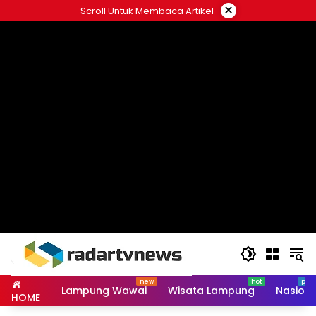
Skip
×
Scroll Untuk Membaca Artikel
to
content
Lampung Wawai
Wisata Lampung
Nasiona
HOME