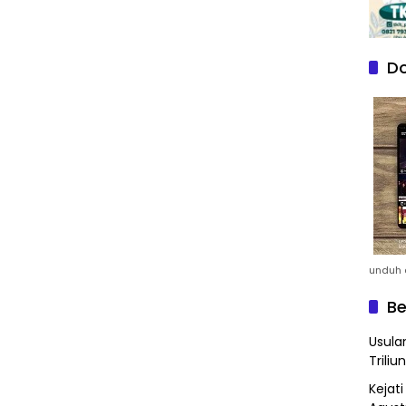
Do
unduh a
Be
Usula
Triliun
Kejat