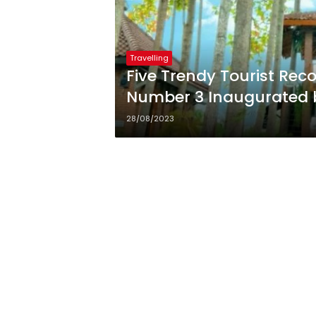
Travelling
Five Trendy Tourist Re
Number 3 Inaugurated b
28/08/2023