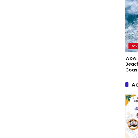
Trav
Wow, 
Beach
Coas
Ad