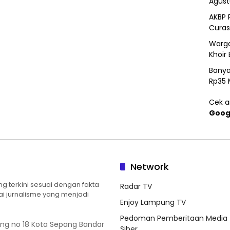
Agust
AKBP 
Curas
Warga
Khoir 
Banya
Rp35 
Cek ar
Goog
Network
 terkini sesuai dengan fakta
Radar TV
ilai jurnalisme yang menjadi
Enjoy Lampung TV
Pedoman Pemberitaan Media
ung no 18 Kota Sepang Bandar
Siber