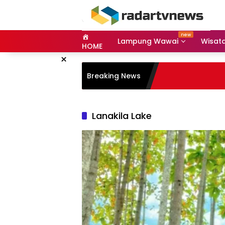
Skip
to
content
Lampung Wawai
Wisat
HOME
×
Breaking News
Lanakila Lake