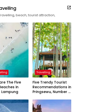
avelling
Travelling, beach, tourist attraction,
elling
Travelling
are The Five
Five Trendy Tourist
Beaches in
Recommendations in
h Lampung
Pringsewu, Number 3
Inaugurated by the
President