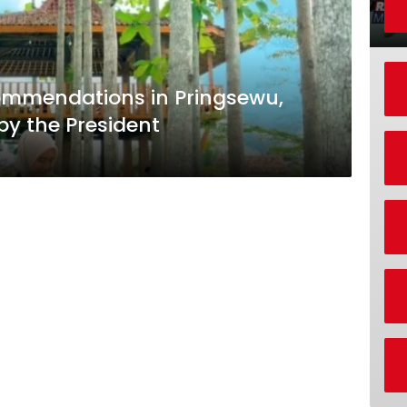
commendations in Pringsewu,
y the President