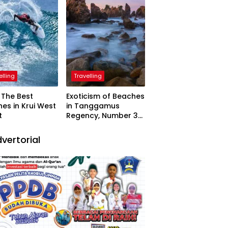
elling
Travelling
The Best
Exoticism of Beaches
es in Krui West
in Tanggamus
t
Regency, Number 3
Resembling Nature
Paintings
vertorial