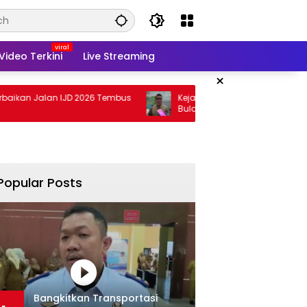
Video Terkini
Live Streaming
×
lan IJD 2026 Tembus
Kejati Targetkan Berkas Arinal Rampung
Bulan Agustus
Popular Posts
Bangkitkan Transportasi