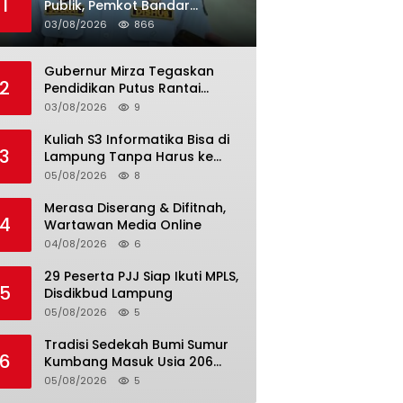
1
Publik, Pemkot Bandar
Lampung Uji Coba Bus Umum
03/08/2026
866
Gubernur Mirza Tegaskan
2
Pendidikan Putus Rantai
Kemiskinan
03/08/2026
9
Kuliah S3 Informatika Bisa di
3
Lampung Tanpa Harus ke
Luar Daerah
05/08/2026
8
Merasa Diserang & Difitnah,
4
Wartawan Media Online
04/08/2026
6
29 Peserta PJJ Siap Ikuti MPLS,
5
Disdikbud Lampung
05/08/2026
5
Tradisi Sedekah Bumi Sumur
6
Kumbang Masuk Usia 206
Tahun
05/08/2026
5