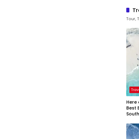
Tr
Tour, 
Trav
Here 
Best 
Sout