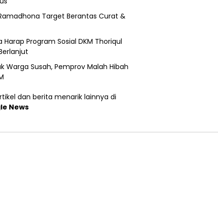
us
Ramadhona Target Berantas Curat &
 Harap Program Sosial DKM Thoriqul
Berlanjut
k Warga Susah, Pemprov Malah Hibah
M
tikel dan berita menarik lainnya di
le News