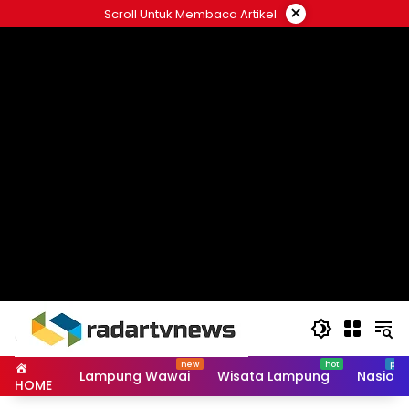
Skip
×
Scroll Untuk Membaca Artikel
to
content
Lampung Wawai
Wisata Lampung
Nasiona
HOME