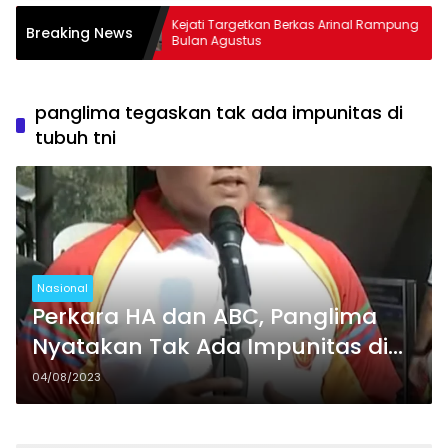
Tembus
Kejati Targetkan Berkas Arinal Rampung
AKB
Breaking News
Bulan Agustus
& C
panglima tegaskan tak ada impunitas di
tubuh tni
Nasional
Perkara HA dan ABC, Panglima
Nyatakan Tak Ada Impunitas di
Tubuh TNI
04/08/2023