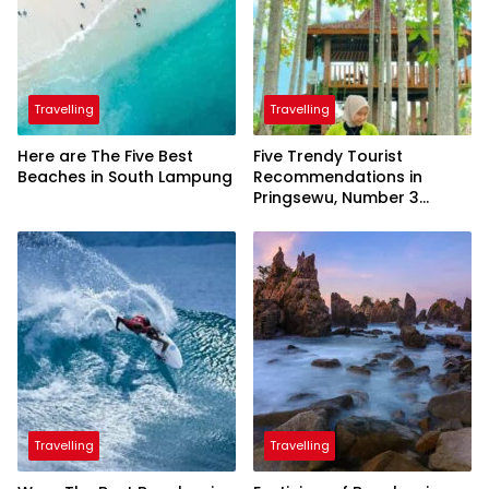
Travelling
Travelling
Here are The Five Best
Five Trendy Tourist
Beaches in South Lampung
Recommendations in
Pringsewu, Number 3
Inaugurated by the
President
Travelling
Travelling