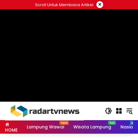
Skip
×
Scroll Untuk Membaca Artikel
to
content
Lampung Wawai
Wisata Lampung
Nasiona
HOME