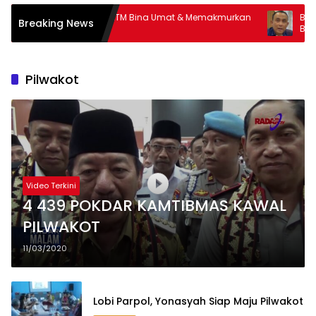
Sinergi FKTM Bina Umat & Memakmurkan
BPBD Siapkan H
Breaking News
Masjid
Bantuan Air Bers
Pilwakot
Video Terkini
4 439 POKDAR KAMTIBMAS KAWAL
PILWAKOT
11/03/2020
Lobi Parpol, Yonasyah Siap Maju Pilwakot