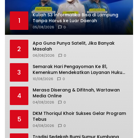
Kuliah S3 Informatika Bisa di Lampung
1
Tanpa Harus ke Luar Daerah
05/08/2026
0
Apa Guna Punya Satelit, Jika Banyak
2
Masalah
06/08/2026
0
Semarak Hari Pengayoman Ke 81,
3
Kemenkum Mendekatkan Layanan Hukum
Kepada Masyarakat
10/08/2026
0
Merasa Diserang & Difitnah, Wartawan
4
Media Online
04/08/2026
0
DKM Thoriqul Khoir Sukses Gelar Program
5
Tebus
04/08/2026
0
Tradisi Sedekah Bumi Sumur Kumbang