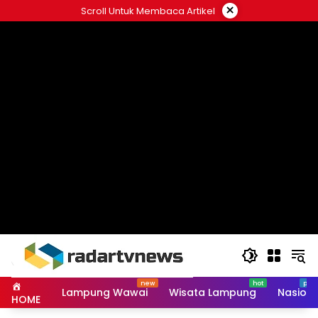
Skip
×
Scroll Untuk Membaca Artikel
to
content
Lampung Wawai
Wisata Lampung
Nasiona
HOME