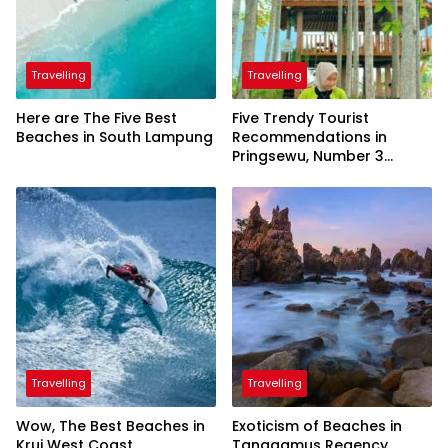
Travelling
Travelling
Here are The Five Best
Five Trendy Tourist
Beaches in South Lampung
Recommendations in
Pringsewu, Number 3
Inaugurated by the
President
Travelling
Travelling
Wow, The Best Beaches in
Exoticism of Beaches in
Krui West Coast
Tanggamus Regency,