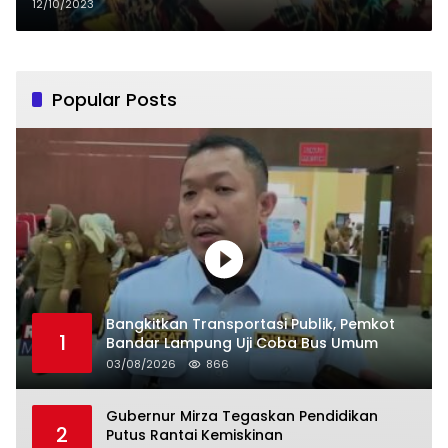
Dance Festival 2023 Korea
12/10/2023
Selatan
Popular Posts
Bangkitkan Transportasi Publik, Pemkot
1
Bandar Lampung Uji Coba Bus Umum
03/08/2026
866
Gubernur Mirza Tegaskan Pendidikan
2
Putus Rantai Kemiskinan