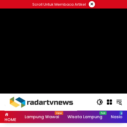
Skip
×
Scroll Untuk Membaca Artikel
to
content
Lampung Wawai
Wisata Lampung
Nasiona
HOME