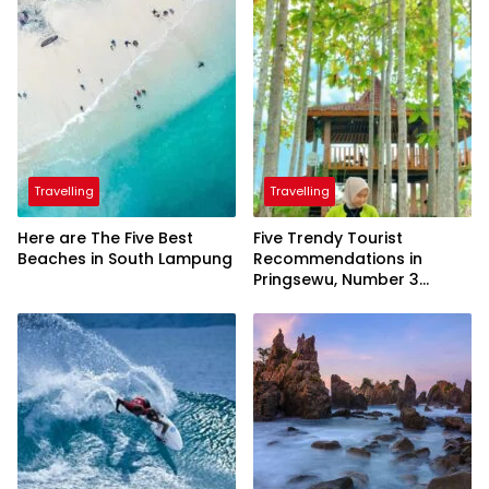
Travelling
Travelling
Here are The Five Best
Five Trendy Tourist
Beaches in South Lampung
Recommendations in
Pringsewu, Number 3
Inaugurated by the
President