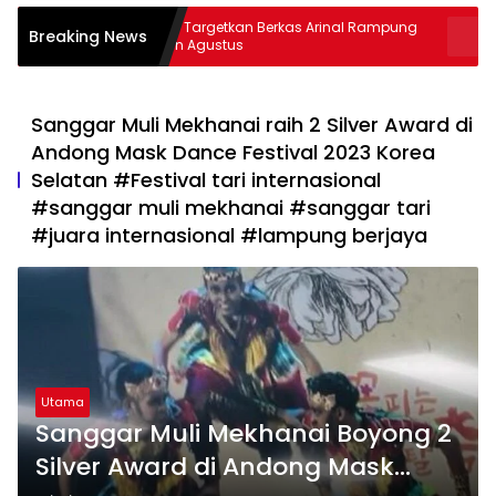
Kejati Targetkan Berkas Arinal Rampung
AKBP Rama
Breaking News
Bulan Agustus
& Curas
Sanggar Muli Mekhanai raih 2 Silver Award di
Andong Mask Dance Festival 2023 Korea
Selatan #Festival tari internasional
#sanggar muli mekhanai #sanggar tari
#juara internasional #lampung berjaya
Utama
Sanggar Muli Mekhanai Boyong 2
Silver Award di Andong Mask