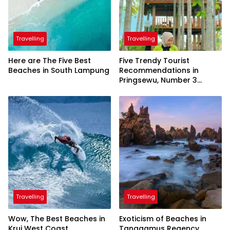
Travelling
Travelling
Here are The Five Best
Five Trendy Tourist
Beaches in South Lampung
Recommendations in
Pringsewu, Number 3
Inaugurated by the
President
Travelling
Travelling
Wow, The Best Beaches in
Exoticism of Beaches in
Krui West Coast
Tanggamus Regency,