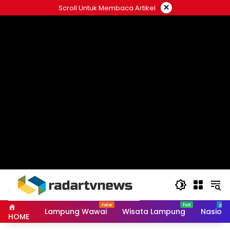
Skip
×
Scroll Untuk Membaca Artikel
to
content
Lampung Wawai
Wisata Lampung
Nasiona
HOME