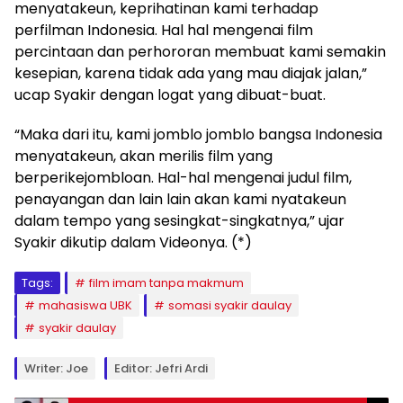
menyatakeun, keprihatinan kami terhadap
perfilman Indonesia. Hal hal mengenai film
percintaan dan perhororan membuat kami semakin
kesepian, karena tidak ada yang mau diajak jalan,”
ucap Syakir dengan logat yang dibuat-buat.
“Maka dari itu, kami jomblo jomblo bangsa Indonesia
menyatakeun, akan merilis film yang
berperikejombloan. Hal-hal mengenai judul film,
penayangan dan lain lain akan kami nyatakeun
dalam tempo yang sesingkat-singkatnya,” ujar
Syakir dikutip dalam Videonya. (*)
Tags:
film imam tanpa makmum
mahasiswa UBK
somasi syakir daulay
syakir daulay
Writer: Joe
Editor: Jefri Ardi