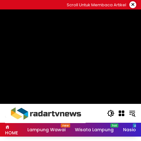
Skip
×
Scroll Untuk Membaca Artikel
to
content
Lampung Wawai
Wisata Lampung
Nasiona
HOME