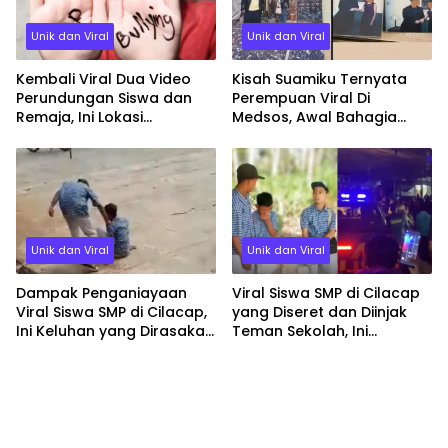
Unik dan Viral
Unik dan Viral
Kembali Viral Dua Video
Kisah Suamiku Ternyata
Perundungan Siswa dan
Perempuan Viral Di
Remaja, Ini Lokasi
Medsos, Awal Bahagia
Kejadiannya
Berarhir Nestapa
Unik dan Viral
Unik dan Viral
Dampak Penganiayaan
Viral Siswa SMP di Cilacap
Viral Siswa SMP di Cilacap,
yang Diseret dan Diinjak
Ini Keluhan yang Dirasakan
Teman Sekolah, Ini
Korban Pasca Dipukul dan
Kronologisnya
Diinjak