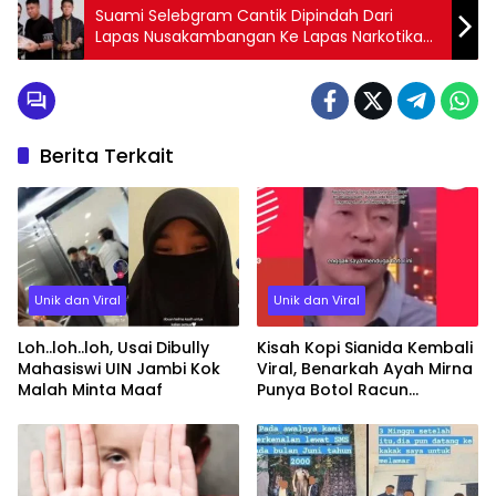
Suami Selebgram Cantik Dipindah Dari
Lapas Nusakambangan Ke Lapas Narkotika
Bandarlampung
Berita Terkait
Unik dan Viral
Unik dan Viral
Loh..loh..loh, Usai Dibully
Kisah Kopi Sianida Kembali
Mahasiswi UIN Jambi Kok
Viral, Benarkah Ayah Mirna
Malah Minta Maaf
Punya Botol Racun
Sianida?