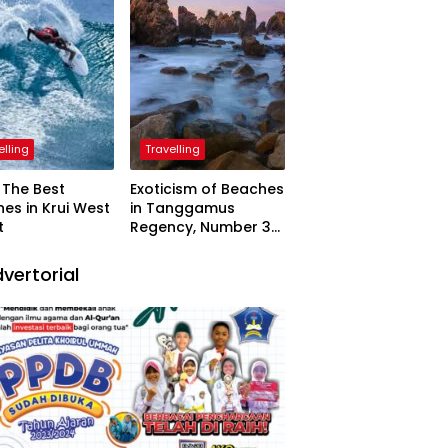
elling
Travelling
The Best
Exoticism of Beaches
es in Krui West
in Tanggamus
t
Regency, Number 3
Resembling Nature
Paintings
vertorial