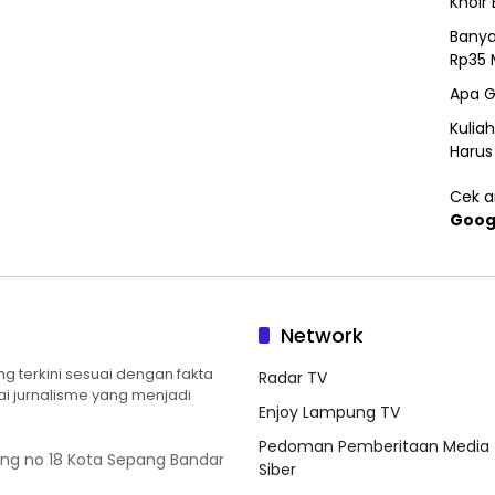
Khoir 
Banya
Rp35 
Apa G
Kulia
Harus
Cek ar
Goog
Network
 terkini sesuai dengan fakta
Radar TV
ilai jurnalisme yang menjadi
Enjoy Lampung TV
Pedoman Pemberitaan Media
ung no 18 Kota Sepang Bandar
Siber