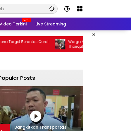
Video Terkini
Live Streaming
×
 Berantas Curat
Warga Harap Program Sosial DKM
Thoriqul Khoir Berlanjut
Popular Posts
Bangkitkan Transportasi