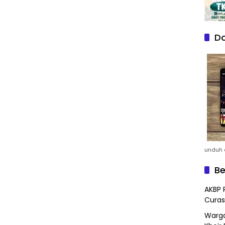
Do
unduh a
Be
AKBP 
Curas
Warga