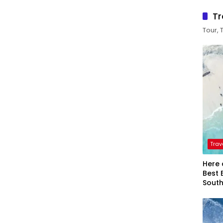
Tr
Tour, 
Trav
Here 
Best 
Sout