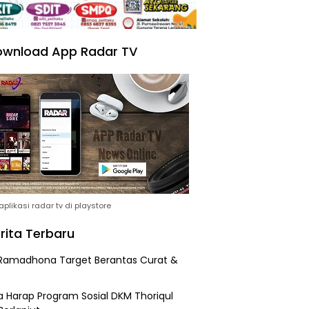
wnload App Radar TV
plikasi radar tv di playstore
rita Terbaru
Ramadhona Target Berantas Curat &
 Harap Program Sosial DKM Thoriqul