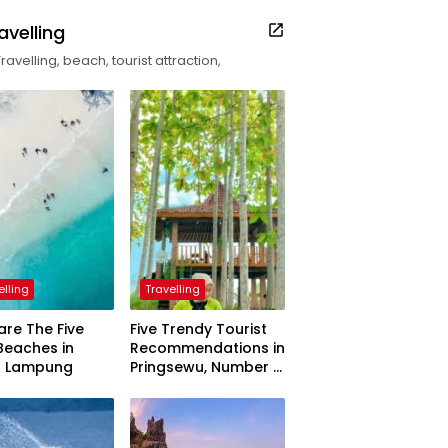
avelling
Travelling, beach, tourist attraction,
elling
Travelling
are The Five
Five Trendy Tourist
Beaches in
Recommendations in
h Lampung
Pringsewu, Number 3
Inaugurated by the
President