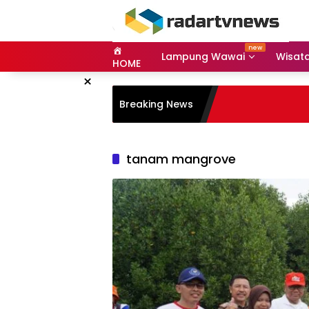
Skip
to
content
Lampung Wawai
Wisat
HOME
×
Breaking News
tanam mangrove