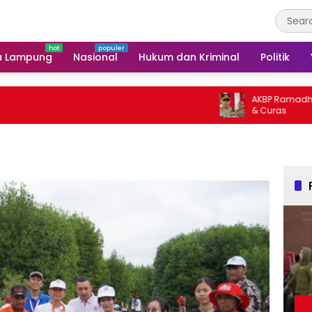
a Lampung
Nasional
Hukum dan Kriminal
Politik
AKBP Ramadhona Target
& Curas