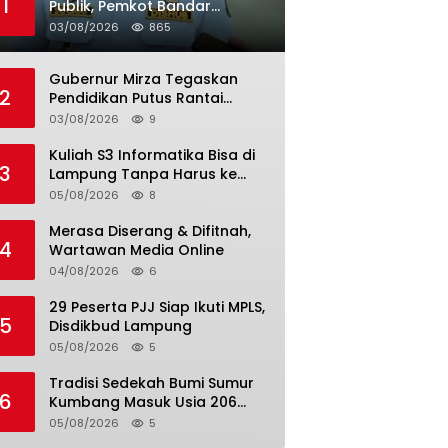
1
Publik, Pemkot Bandar
Lampung Uji Coba Bus Umum
03/08/2026
865
Gubernur Mirza Tegaskan
2
Pendidikan Putus Rantai
Kemiskinan
03/08/2026
9
Kuliah S3 Informatika Bisa di
3
Lampung Tanpa Harus ke
Luar Daerah
05/08/2026
8
Merasa Diserang & Difitnah,
4
Wartawan Media Online
04/08/2026
6
29 Peserta PJJ Siap Ikuti MPLS,
5
Disdikbud Lampung
05/08/2026
5
Tradisi Sedekah Bumi Sumur
6
Kumbang Masuk Usia 206
Tahun
05/08/2026
5