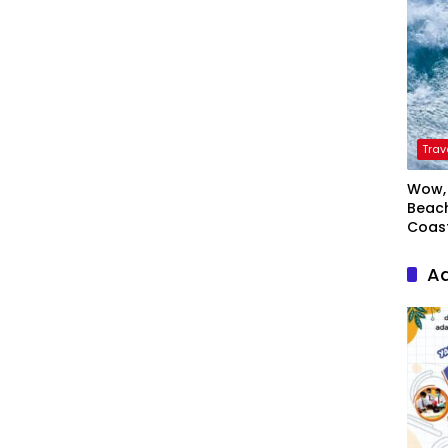
Trav
Wow, 
Beach
Coas
Ad