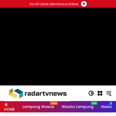
Skip
×
Scroll Untuk Membaca Artikel
to
content
Lampung Wawai
Wisata Lampung
Nasiona
HOME