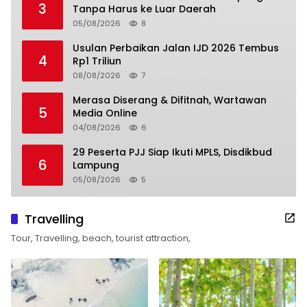
3
Tanpa Harus ke Luar Daerah
05/08/2026
8
Usulan Perbaikan Jalan IJD 2026 Tembus
4
Rp1 Triliun
08/08/2026
7
Merasa Diserang & Difitnah, Wartawan
5
Media Online
04/08/2026
6
29 Peserta PJJ Siap Ikuti MPLS, Disdikbud
6
Lampung
05/08/2026
5
Travelling
Tour, Travelling, beach, tourist attraction,