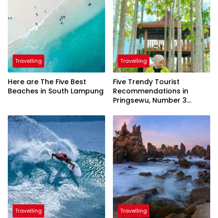
Travelling
Travelling
Here are The Five Best
Five Trendy Tourist
Beaches in South Lampung
Recommendations in
Pringsewu, Number 3
Inaugurated by the
President
Travelling
Travelling