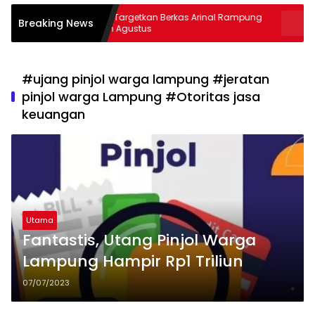
Kejati Targetkan Berkas Arinal Rampung
AKBP Rama
Breaking News
Bulan Agustus
& Curas
#ujang pinjol warga lampung #jeratan
pinjol warga Lampung #Otoritas jasa
keuangan
Utama
Fantastis, Utang Pinjol Warga
Lampung Hampir Rp1 Triliun
07/07/2023