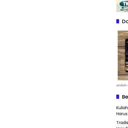
Do
unduh a
Be
Kulia
Harus
Tradi