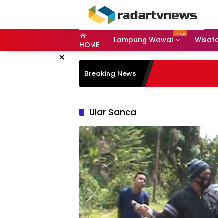
Skip
to
content
Lampung Wawai
Wisat
HOME
×
Breaking News
Ular Sanca