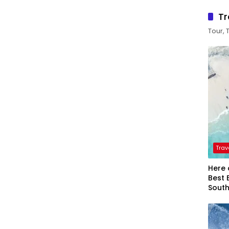
Tr
Tour, 
Trav
Here 
Best 
Sout