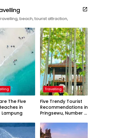
avelling
Travelling, beach, tourist attraction,
elling
Travelling
are The Five
Five Trendy Tourist
Beaches in
Recommendations in
h Lampung
Pringsewu, Number 3
Inaugurated by the
President