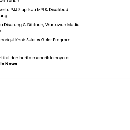
206 Tahun
erta PJJ Siap Ikuti MPLS, Disdikbud
ung
a Diserang & Difitnah, Wartawan Media
e
horiqul Khoir Sukses Gelar Program
s
tikel dan berita menarik lainnya di
le News