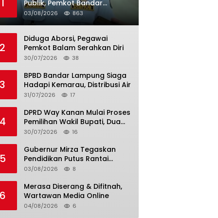
1
Publik, Pemkot Bandar
Lampung Uji Coba Bus Umum
03/08/2026
863
Diduga Aborsi, Pegawai
2
Pemkot Balam Serahkan Diri
30/07/2026
38
BPBD Bandar Lampung Siaga
3
Hadapi Kemarau, Distribusi Air
31/07/2026
17
DPRD Way Kanan Mulai Proses
4
Pemilihan Wakil Bupati, Dua
Nama Resmi Bersaing
30/07/2026
16
Gubernur Mirza Tegaskan
5
Pendidikan Putus Rantai
Kemiskinan
03/08/2026
8
Merasa Diserang & Difitnah,
6
Wartawan Media Online
04/08/2026
6