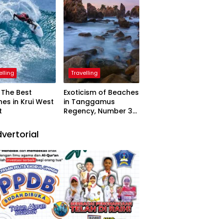
elling
Travelling
The Best
Exoticism of Beaches
es in Krui West
in Tanggamus
t
Regency, Number 3
Resembling Nature
Paintings
vertorial