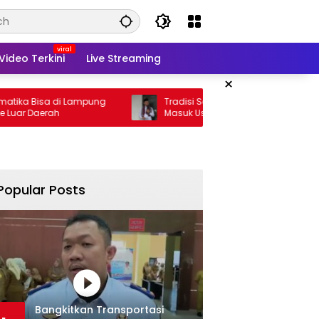
Video Terkini
Live Streaming
×
sa di Lampung
Tradisi Sedekah Bumi Sumur Kumbang
rah
Masuk Usia 206 Tahun
Popular Posts
Bangkitkan Transportasi