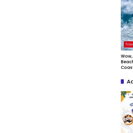
Trav
Wow, 
Beach
Coas
Ad