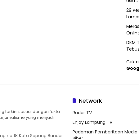
Usia 
29 Pes
Lamp
Meras
Onlin
DKM T
Tebu
Cek ar
Goog
Network
 terkini sesuai dengan fakta
Radar TV
ilai jurnalisme yang menjadi
Enjoy Lampung TV
Pedoman Pemberitaan Media
ung no 18 Kota Sepang Bandar
Siber