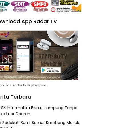
wnload App Radar TV
plikasi radar tv di playstore
rita Terbaru
h S3 Informatika Bisa di Lampung Tanpa
 ke Luar Daerah
si Sedekah Bumi Sumur Kumbang Masuk