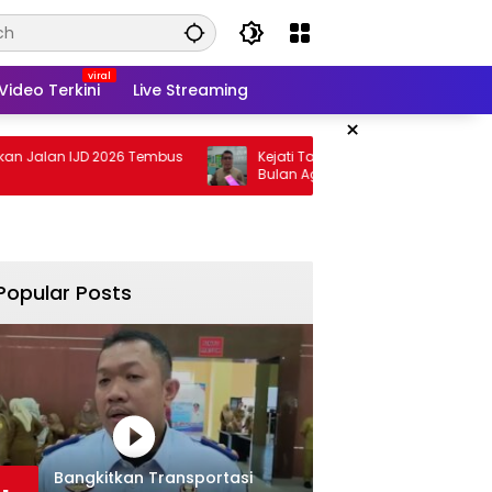
Video Terkini
Live Streaming
×
IJD 2026 Tembus
Kejati Targetkan Berkas Arinal Rampung
Bulan Agustus
Popular Posts
Bangkitkan Transportasi