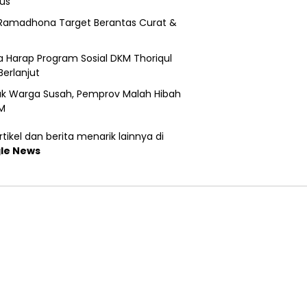
us
Ramadhona Target Berantas Curat &
 Harap Program Sosial DKM Thoriqul
Berlanjut
k Warga Susah, Pemprov Malah Hibah
M
tikel dan berita menarik lainnya di
le News