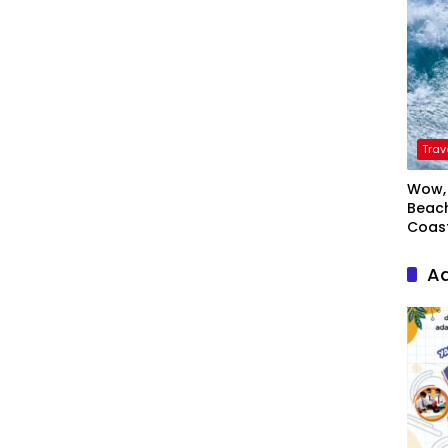
Trav
Wow, 
Beach
Coas
Ad