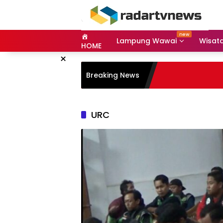
Skip
to
content
Lampung Wawai
Wisat
HOME
×
Breaking News
URC