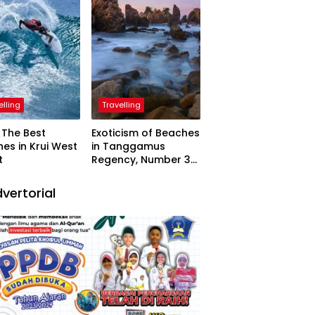
elling
Travelling
The Best
Exoticism of Beaches
es in Krui West
in Tanggamus
t
Regency, Number 3
Resembling Nature
Paintings
vertorial