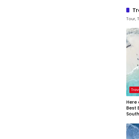
Tr
Tour, 
Trav
Here 
Best 
Sout