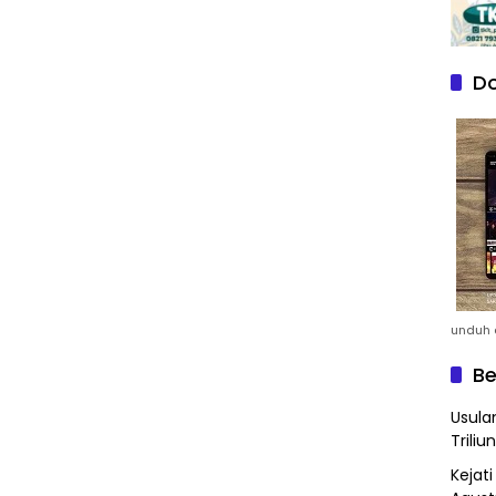
Do
unduh a
Be
Usula
Triliun
Kejat