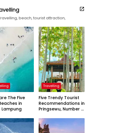
avelling
Travelling, beach, tourist attraction,
elling
Travelling
are The Five
Five Trendy Tourist
Beaches in
Recommendations in
h Lampung
Pringsewu, Number 3
Inaugurated by the
President