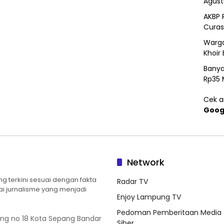
Agust
AKBP 
Curas
Warga
Khoir 
Banya
Rp35 
Cek ar
Goog
Network
 terkini sesuai dengan fakta
Radar TV
ilai jurnalisme yang menjadi
Enjoy Lampung TV
Pedoman Pemberitaan Media
ung no 18 Kota Sepang Bandar
Siber