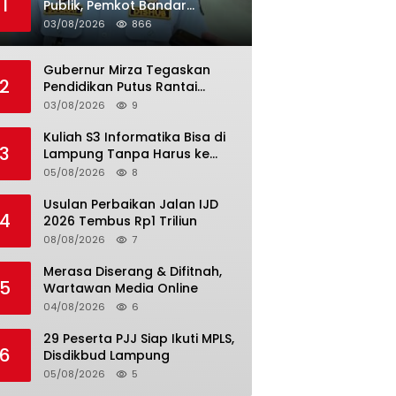
1
Publik, Pemkot Bandar
Lampung Uji Coba Bus Umum
03/08/2026
866
Gubernur Mirza Tegaskan
2
Pendidikan Putus Rantai
Kemiskinan
03/08/2026
9
Kuliah S3 Informatika Bisa di
3
Lampung Tanpa Harus ke
Luar Daerah
05/08/2026
8
Usulan Perbaikan Jalan IJD
4
2026 Tembus Rp1 Triliun
08/08/2026
7
Merasa Diserang & Difitnah,
5
Wartawan Media Online
04/08/2026
6
29 Peserta PJJ Siap Ikuti MPLS,
6
Disdikbud Lampung
05/08/2026
5