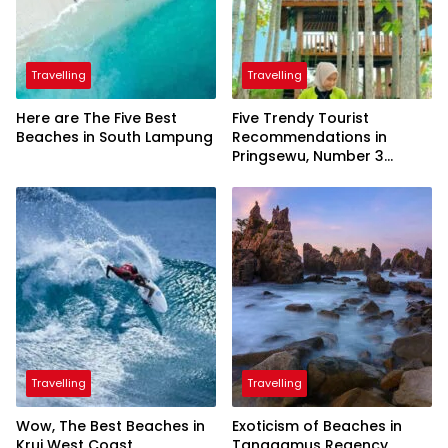
Travelling
Travelling
Here are The Five Best
Five Trendy Tourist
Beaches in South Lampung
Recommendations in
Pringsewu, Number 3
Inaugurated by the
President
Travelling
Travelling
Wow, The Best Beaches in
Exoticism of Beaches in
Krui West Coast
Tanggamus Regency,