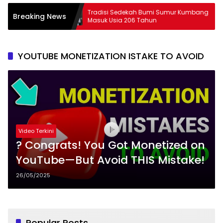
Lampung
Tradisi Sedekah Bumi Sumur Kumbang
2
Breaking News
Masuk Usia 206 Tahun
YOUTUBE MONETIZATION ISTAKE TO AVOID
Video Terkini
? Congrats! You Got Monetized on
YouTube—But Avoid THIS Mistake!
26/05/2025
Popular Posts