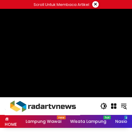
Skip
×
Scroll Untuk Membaca Artikel
to
content
Lampung Wawai
Wisata Lampung
Nasiona
HOME