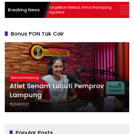
Kejati Targetkan Berkas Arinal Rampung
AKBP Rama
Breaking News
Bulan Agustus
& Curas
Bonus PON Tak Cair
Bandarlampung
Atlet Senam Lucuti Pemprov
Lampung
15/04/2022
Popular Posts