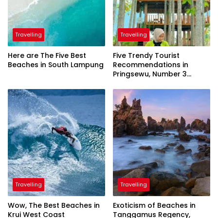
Travelling
Travelling
Here are The Five Best
Five Trendy Tourist
Beaches in South Lampung
Recommendations in
Pringsewu, Number 3
Inaugurated by the
President
Travelling
Travelling
Wow, The Best Beaches in
Exoticism of Beaches in
Krui West Coast
Tanggamus Regency,