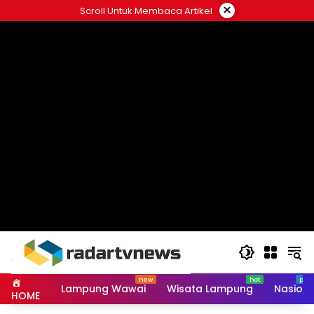
Skip
×
Scroll Untuk Membaca Artikel
to
content
Lampung Wawai
Wisata Lampung
Nasiona
HOME