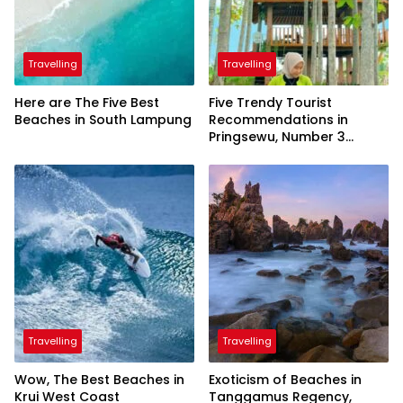
Travelling
Travelling
Here are The Five Best
Five Trendy Tourist
Beaches in South Lampung
Recommendations in
Pringsewu, Number 3
Inaugurated by the
President
Travelling
Travelling
Wow, The Best Beaches in
Exoticism of Beaches in
Krui West Coast
Tanggamus Regency,