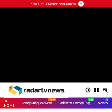
Skip
×
Scroll Untuk Membaca Artikel
to
content
Lampung Wawai
Wisata Lampung
Nasiona
HOME