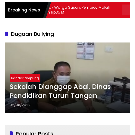
Banyak Warga Susah, Pemprov Malah
Apa Guna P
Breaking News
Hibah Rp35 M
Masalah
Dugaan Bullying
Bandarlampung
Sekolah Dianggap Abai, Dinas
Pendidikan Turun Tangan
02/08/2022
Popular Posts