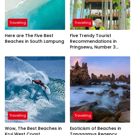
Travelling
Travelling
Here are The Five Best
Five Trendy Tourist
Beaches in South Lampung
Recommendations in
Pringsewu, Number 3
Inaugurated by the
President
Travelling
Travelling
Wow, The Best Beaches in
Exoticism of Beaches in
Krui West Coast
Tanggamus Regency,