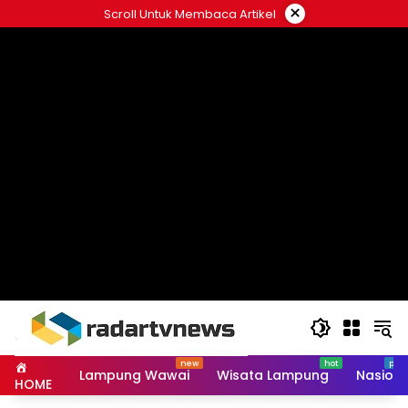
Skip
×
Scroll Untuk Membaca Artikel
to
content
Lampung Wawai
Wisata Lampung
Nasiona
HOME