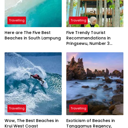
Travelling
Travelling
Here are The Five Best
Five Trendy Tourist
Beaches in South Lampung
Recommendations in
Pringsewu, Number 3
Inaugurated by the
President
Travelling
Travelling
Wow, The Best Beaches in
Exoticism of Beaches in
Krui West Coast
Tanggamus Regency,