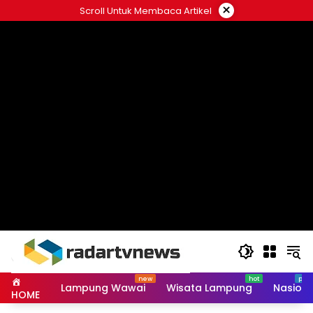
Skip
×
Scroll Untuk Membaca Artikel
to
content
Lampung Wawai
Wisata Lampung
Nasiona
HOME